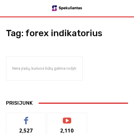
Tag:
forex indikatorius
Nėra įrašų, kuriuos būtų galima rodyti
PRISIJUNK
2,527
2,110