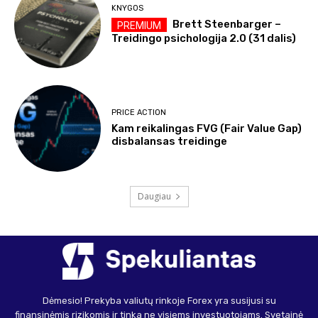
KNYGOS
Brett Steenbarger –
Treidingo psichologija 2.0 (31 dalis)
PRICE ACTION
Kam reikalingas FVG (Fair Value Gap)
disbalansas treidinge
Daugiau
Dėmesio! Prekyba valiutų rinkoje Forex yra susijusi su
finansinėmis rizikomis ir tinka ne visiems investuotojams. Svetainė