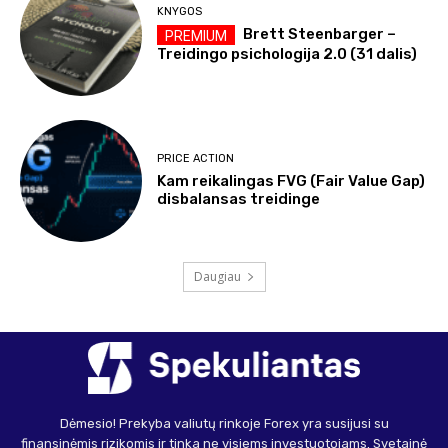
KNYGOS
Brett Steenbarger –
Treidingo psichologija 2.0 (31 dalis)
PRICE ACTION
Kam reikalingas FVG (Fair Value Gap)
disbalansas treidinge
Daugiau
Dėmesio! Prekyba valiutų rinkoje Forex yra susijusi su
finansinėmis rizikomis ir tinka ne visiems investuotojams. Svetainė