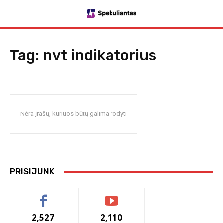
Tag:
nvt indikatorius
Nėra įrašų, kuriuos būtų galima rodyti
PRISIJUNK
2,527
2,110