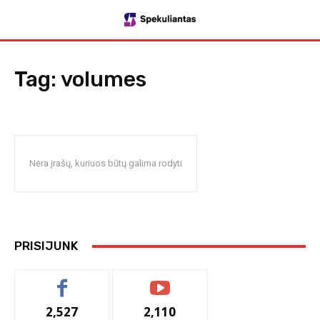
Tag:
volumes
Nėra įrašų, kuriuos būtų galima rodyti
PRISIJUNK
2,527
2,110