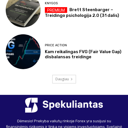
KNYGOS
Brett Steenbarger –
Treidingo psichologija 2.0 (31 dalis)
PRICE ACTION
Kam reikalingas FVG (Fair Value Gap)
disbalansas treidinge
Daugiau
Dėmesio! Prekyba valiutų rinkoje Forex yra susijusi su
finansinėmis rizikomis ir tinka ne visiems investuotojams. Svetainė