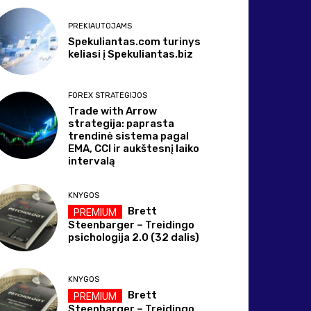
PREKIAUTOJAMS
Spekuliantas.com turinys
keliasi į Spekuliantas.biz
FOREX STRATEGIJOS
Trade with Arrow
strategija: paprasta
trendinė sistema pagal
EMA, CCI ir aukštesnį laiko
intervalą
KNYGOS
Brett
Steenbarger – Treidingo
psichologija 2.0 (32 dalis)
KNYGOS
Brett
Steenbarger – Treidingo