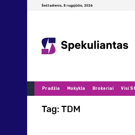
Šeštadienis, 8 rugpjūčio, 2026
Pradžia
Mokykla
Brokeriai
Visi S
Tag:
TDM