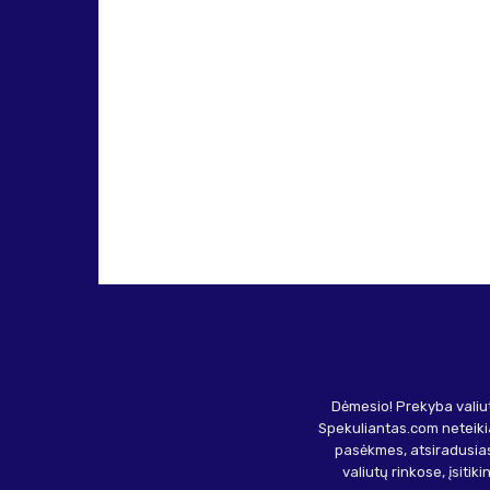
Dėmesio! Prekyba valiut
Spekuliantas.com neteikia
pasėkmes, atsiradusias
valiutų rinkose, įsitik