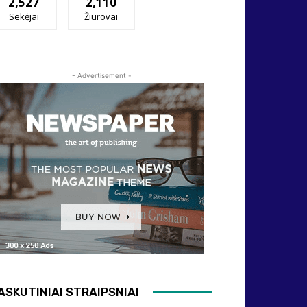
2,527
2,110
Sekėjai
Žiūrovai
- Advertisement -
ASKUTINIAI STRAIPSNIAI