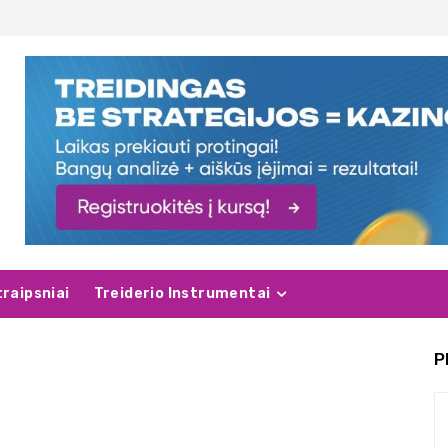
traipsniai
Treiderio Instrumentai
P