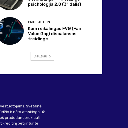
psichologija 2.0 (31 dalis)
PRICE ACTION
Kam reikalingas FVG (Fair
Value Gap) disbalansas
treidinge
Daugiau
investuotojams. Svetainė
ūdžio ir nėra atsakinga už
ieš pradedant prekiauti
kreditinį petį ir turite