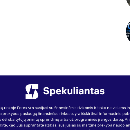
ų rinkoje Forex yra susijusi su finansinėmis rizikomis ir tinka ne visiems 
 prekybos paslaugų finansinėse rinkose, yra išskirtinai informacinio pob
 dėl skaitytojų priimtų sprendimų arba už programinės įrangos darbą. Pr
inkite, kad Jūs suprantate rizikas, susijusias su maržine prekyba naudojant 