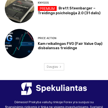
KNYGOS
Brett Steenbarger –
Treidingo psichologija 2.0 (31 dalis)
PRICE ACTION
Kam reikalingas FVG (Fair Value Gap)
disbalansas treidinge
Daugiau
Dėmesio! Prekyba valiutų rinkoje Forex yra susijusi su
finansinėmis rizikomis ir tinka ne visiems investuotojams. Svetainė