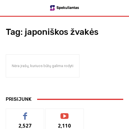
Tag:
japoniškos žvakės
Nėra įrašų, kuriuos būtų galima rodyti
PRISIJUNK
2,527
2,110