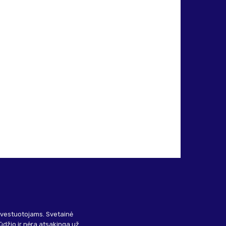
investuotojams. Svetainė
ūdžio ir nėra atsakinga už