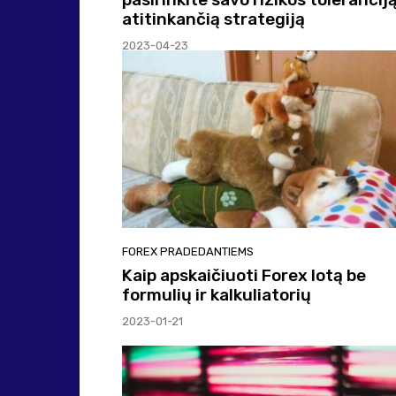
atitinkančią strategiją
2023-04-23
FOREX PRADEDANTIEMS
Kaip apskaičiuoti Forex lotą be
formulių ir kalkuliatorių
2023-01-21