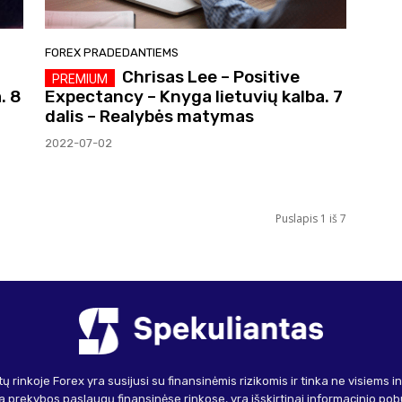
FOREX PRADEDANTIEMS
Chrisas Lee – Positive
. 8
Expectancy – Knyga lietuvių kalba. 7
dalis – Realybės matymas
2022-07-02
Puslapis 1 iš 7
ų rinkoje Forex yra susijusi su finansinėmis rizikomis ir tinka ne visiems 
 prekybos paslaugų finansinėse rinkose, yra išskirtinai informacinio pob