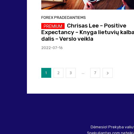
FOREX PRADEDANTIEMS
Chrisas Lee – Positive
Expectancy – Knyga lietuvių kalba
dalis – Verslo veikla
2022-07-16
...
1
2
3
7
Dėmesio! Prekyba valiut
Spekuliantas.com neteikia