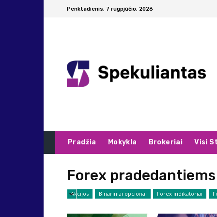
Penktadienis, 7 rugpjūčio, 2026
Pradžia
Mokykla
Brokeriai
Visi S
Forex pradedantiems
Akcijos
Binariniai opcionai
Forex indikatoriai
F