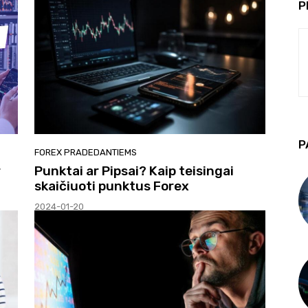
P
P
FOREX PRADEDANTIEMS
r
Punktai ar Pipsai? Kaip teisingai
skaičiuoti punktus Forex
2024-01-20