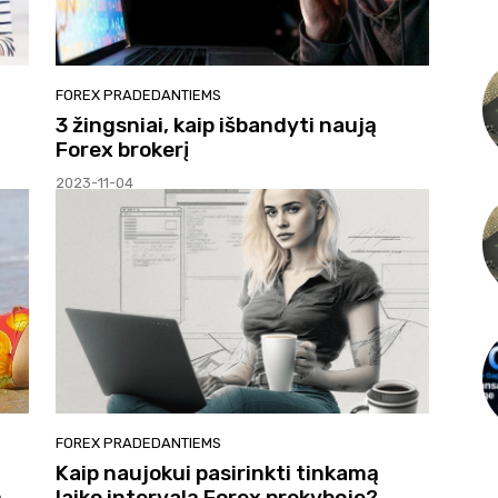
FOREX PRADEDANTIEMS
3 žingsniai, kaip išbandyti naują
Forex brokerį
2023-11-04
FOREX PRADEDANTIEMS
Kaip naujokui pasirinkti tinkamą
ą
laiko intervalą Forex prekyboje?