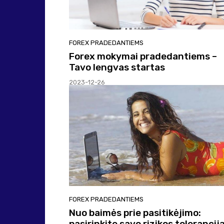
FOREX PRADEDANTIEMS
Forex mokymai pradedantiems –
Tavo lengvas startas
2023-12-26
FOREX PRADEDANTIEMS
Nuo baimės prie pasitikėjimo:
pasirinkite savo rizikos tolerancij