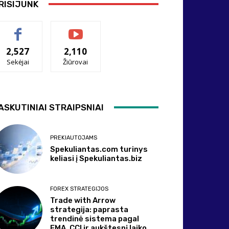
RISIJUNK
2,527
2,110
Sekėjai
Žiūrovai
ASKUTINIAI STRAIPSNIAI
PREKIAUTOJAMS
Spekuliantas.com turinys
keliasi į Spekuliantas.biz
FOREX STRATEGIJOS
Trade with Arrow
strategija: paprasta
trendinė sistema pagal
EMA, CCI ir aukštesnį laiko