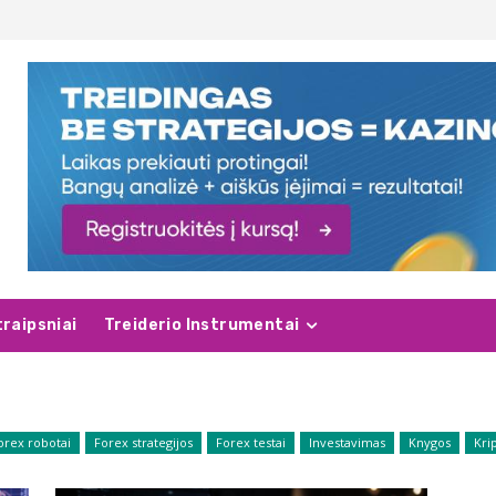
traipsniai
Treiderio Instrumentai
orex robotai
Forex strategijos
Forex testai
Investavimas
Knygos
Kri