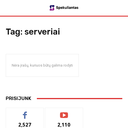
Tag:
serveriai
Nėra įrašų, kuriuos būtų galima rodyti
PRISIJUNK
2,527
2,110