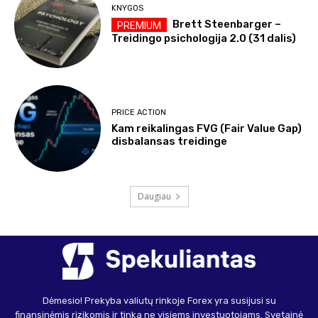
KNYGOS
Brett Steenbarger –
Treidingo psichologija 2.0 (31 dalis)
PRICE ACTION
Kam reikalingas FVG (Fair Value Gap)
disbalansas treidinge
Daugiau
Dėmesio! Prekyba valiutų rinkoje Forex yra susijusi su
finansinėmis rizikomis ir tinka ne visiems investuotojams. Svetainė