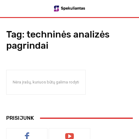
Tag:
techninės analizės
pagrindai
Nėra įrašų, kuriuos būtų galima rodyti
PRISIJUNK