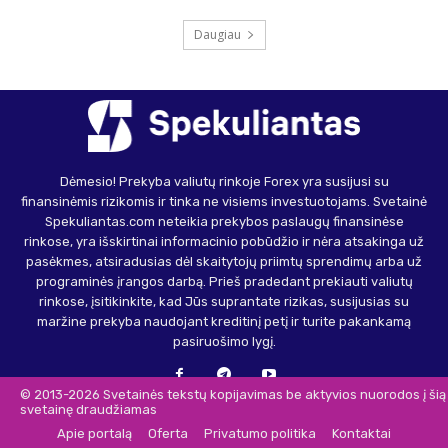
Daugiau
Dėmesio! Prekyba valiutų rinkoje Forex yra susijusi su
finansinėmis rizikomis ir tinka ne visiems investuotojams. Svetainė
Spekuliantas.com neteikia prekybos paslaugų finansinėse
rinkose, yra išskirtinai informacinio pobūdžio ir nėra atsakinga už
pasėkmes, atsiradusias dėl skaitytojų priimtų sprendimų arba už
programinės įrangos darbą. Prieš pradedant prekiauti valiutų
rinkose, įsitikinkite, kad Jūs suprantate rizikas, susijusias su
maržine prekyba naudojant kreditinį petį ir turite pakankamą
pasiruošimo lygį.
© 2013-2026 Svetainės tekstų kopijavimas be aktyvios nuorodos į šią
svetainę draudžiamas
Apie portalą
Oferta
Privatumo politika
Kontaktai