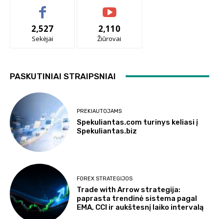
2,527
2,110
Sekėjai
Žiūrovai
PASKUTINIAI STRAIPSNIAI
PREKIAUTOJAMS
Spekuliantas.com turinys keliasi į
Spekuliantas.biz
FOREX STRATEGIJOS
Trade with Arrow strategija:
paprasta trendinė sistema pagal
EMA, CCI ir aukštesnį laiko intervalą