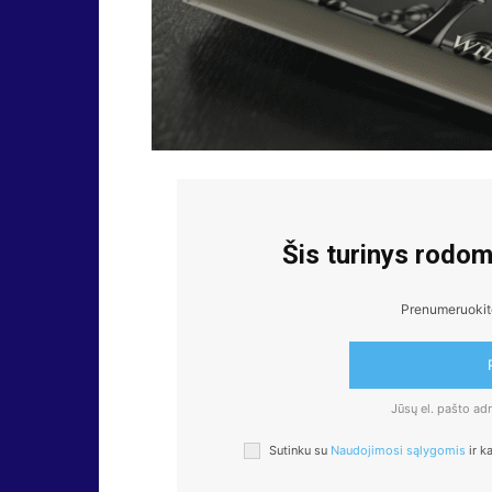
Šis turinys rodo
Prenumeruokite,
Jūsų el. pašto a
Sutinku su
Naudojimosi sąlygomis
ir k