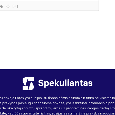
{}
[+]
ų rinkoje Forex yra susijusi su finansinėmis rizikomis ir tinka ne visiems 
 prekybos paslaugų finansinėse rinkose, yra išskirtinai informacinio pob
 dėl skaitytojų priimtų sprendimų arba už programinės įrangos darbą. Pr
inkite, kad Jūs suprantate rizikas, susijusias su maržine prekyba naudojant 