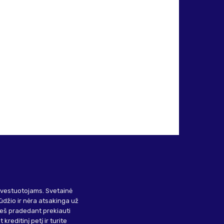
investuotojams. Svetainė
ūdžio ir nėra atsakinga už
ieš pradedant prekiauti
kreditinį petį ir turite