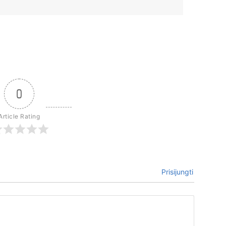
0
Article Rating
Prisijungti