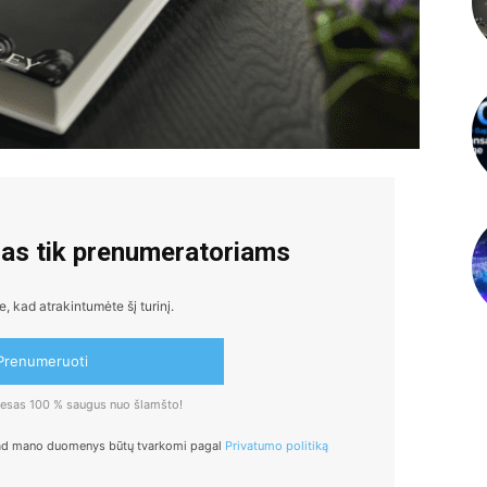
mas tik prenumeratoriams
 kad atrakintumėte šį turinį.
Prenumeruoti
dresas 100 % saugus nuo šlamšto!
ad mano duomenys būtų tvarkomi pagal
Privatumo politiką