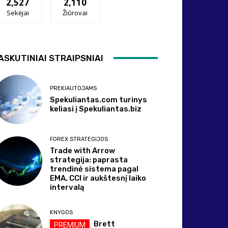
2,527
2,110
Sekėjai
Žiūrovai
ASKUTINIAI STRAIPSNIAI
PREKIAUTOJAMS
Spekuliantas.com turinys
keliasi į Spekuliantas.biz
FOREX STRATEGIJOS
Trade with Arrow
strategija: paprasta
trendinė sistema pagal
EMA, CCI ir aukštesnį laiko
intervalą
KNYGOS
Brett