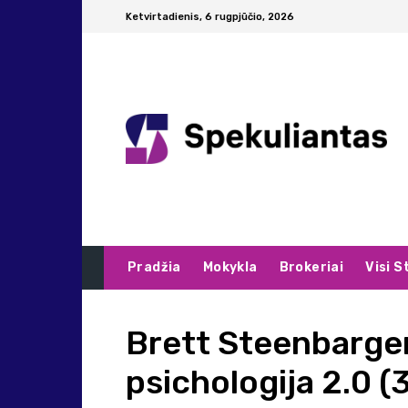
Ketvirtadienis, 6 rugpjūčio, 2026
Pradžia
Mokykla
Brokeriai
Visi S
Brett Steenbarger
psichologija 2.0 (3