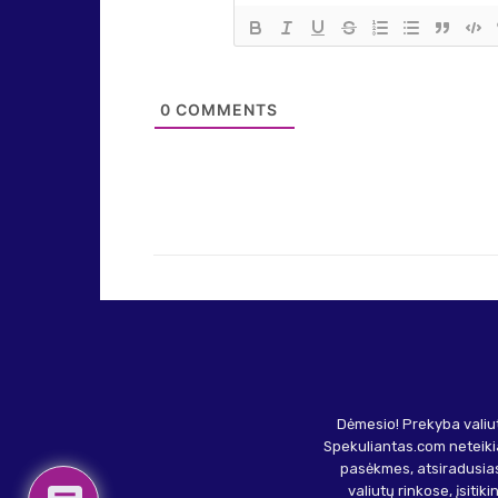
0
COMMENTS
Dėmesio! Prekyba valiut
Spekuliantas.com neteikia
pasėkmes, atsiradusias
valiutų rinkose, įsitik