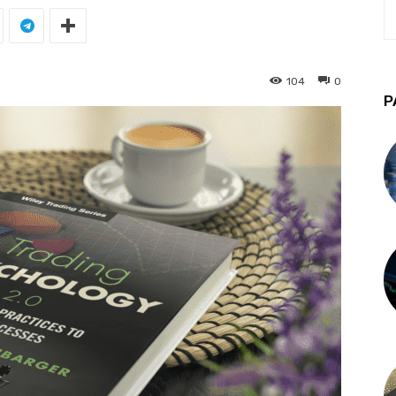
104
0
P