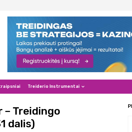
traipsniai
Treiderio Instrumentai
P
 – Treidingo
1 dalis)