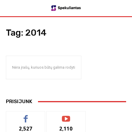
Tag:
2014
Nėra įrašų, kuriuos būtų galima rodyti
PRISIJUNK
2,527
2,110