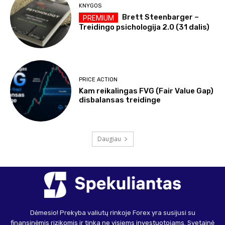
KNYGOS
Brett Steenbarger –
Treidingo psichologija 2.0 (31 dalis)
PRICE ACTION
Kam reikalingas FVG (Fair Value Gap)
disbalansas treidinge
Daugiau
Dėmesio! Prekyba valiutų rinkoje Forex yra susijusi su
finansinėmis rizikomis ir tinka ne visiems investuotojams. Svetainė