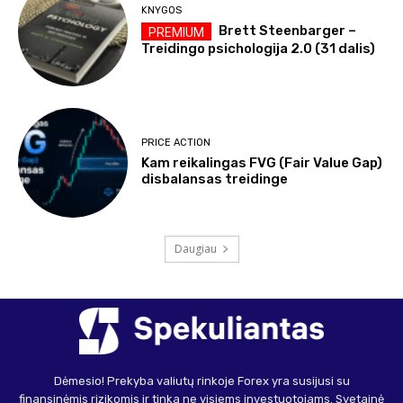
KNYGOS
Brett Steenbarger –
Treidingo psichologija 2.0 (31 dalis)
PRICE ACTION
Kam reikalingas FVG (Fair Value Gap)
disbalansas treidinge
Daugiau
Dėmesio! Prekyba valiutų rinkoje Forex yra susijusi su
finansinėmis rizikomis ir tinka ne visiems investuotojams. Svetainė