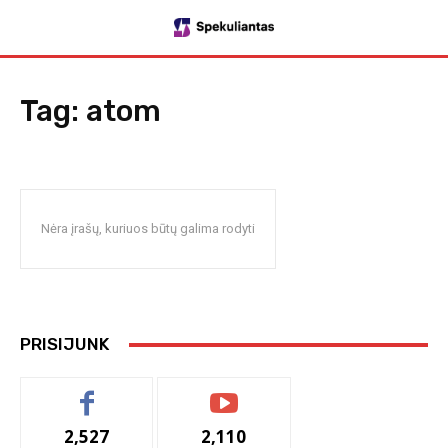
Tag:
atom
Nėra įrašų, kuriuos būtų galima rodyti
PRISIJUNK
2,527
2,110