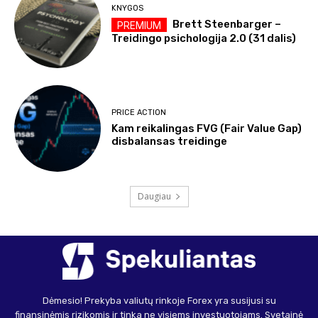
KNYGOS
Brett Steenbarger –
Treidingo psichologija 2.0 (31 dalis)
PRICE ACTION
Kam reikalingas FVG (Fair Value Gap)
disbalansas treidinge
Daugiau
Dėmesio! Prekyba valiutų rinkoje Forex yra susijusi su
finansinėmis rizikomis ir tinka ne visiems investuotojams. Svetainė