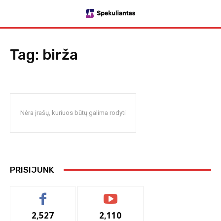
Tag:
birža
Nėra įrašų, kuriuos būtų galima rodyti
PRISIJUNK
2,527
2,110