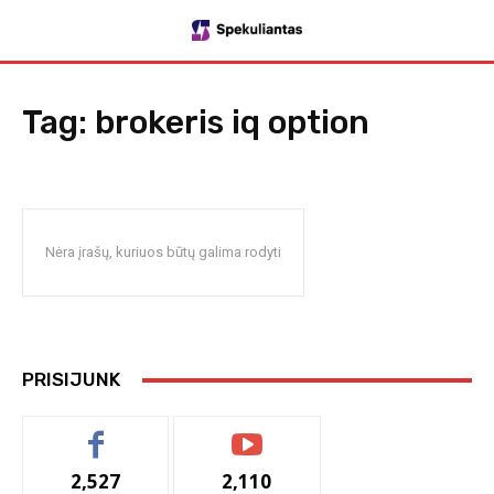
Tag:
brokeris iq option
Nėra įrašų, kuriuos būtų galima rodyti
PRISIJUNK
2,527
2,110