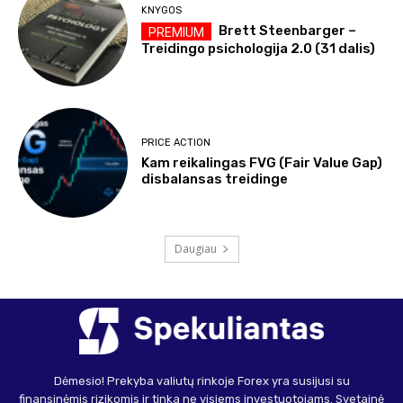
KNYGOS
Brett Steenbarger –
Treidingo psichologija 2.0 (31 dalis)
PRICE ACTION
Kam reikalingas FVG (Fair Value Gap)
disbalansas treidinge
Daugiau
Dėmesio! Prekyba valiutų rinkoje Forex yra susijusi su
finansinėmis rizikomis ir tinka ne visiems investuotojams. Svetainė