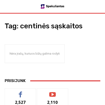
Tag:
centinės sąskaitos
Nėra įrašų, kuriuos būtų galima rodyti
PRISIJUNK
2,527
2,110