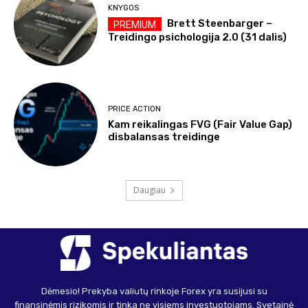
KNYGOS
Brett Steenbarger –
Treidingo psichologija 2.0 (31 dalis)
PRICE ACTION
Kam reikalingas FVG (Fair Value Gap)
disbalansas treidinge
Daugiau
Dėmesio! Prekyba valiutų rinkoje Forex yra susijusi su
finansinėmis rizikomis ir tinka ne visiems investuotojams. Svetainė