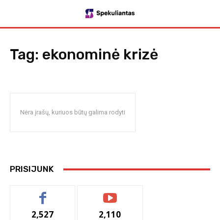
Tag:
ekonominė krizė
Nėra įrašų, kuriuos būtų galima rodyti
PRISIJUNK
2,527
2,110