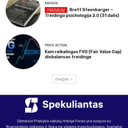
KNYGOS
Brett Steenbarger –
Treidingo psichologija 2.0 (31 dalis)
PRICE ACTION
Kam reikalingas FVG (Fair Value Gap)
disbalansas treidinge
Daugiau
Dėmesio! Prekyba valiutų rinkoje Forex yra susijusi su
finansinėmis rizikomis ir tinka ne visiems investuotojams. Svetainė