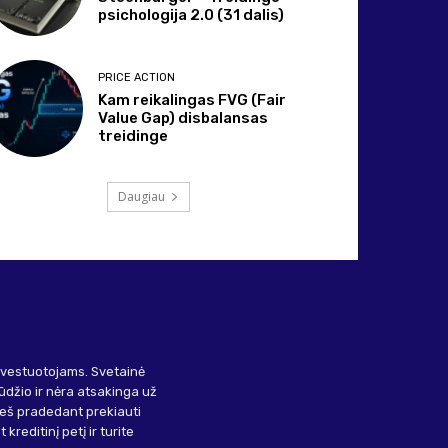
psichologija 2.0 (31 dalis)
PRICE ACTION
Kam reikalingas FVG (Fair
Value Gap) disbalansas
treidinge
Daugiau
investuotojams. Svetainė
ūdžio ir nėra atsakinga už
ieš pradedant prekiauti
kreditinį petį ir turite