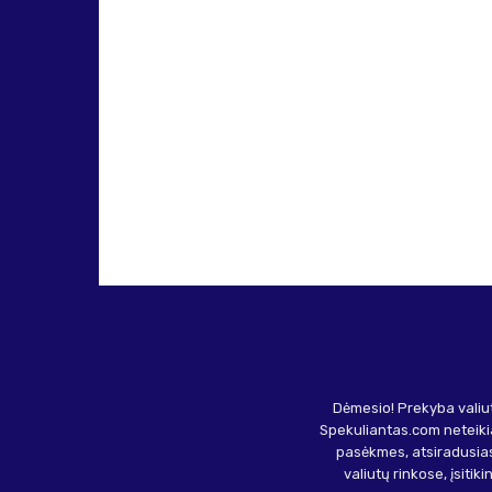
Dėmesio! Prekyba valiut
Spekuliantas.com neteikia
pasėkmes, atsiradusias
valiutų rinkose, įsitik