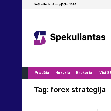
Šeštadienis, 8 rugpjūčio, 2026
Pradžia
Mokykla
Brokeriai
Visi S
Tag:
forex strategija