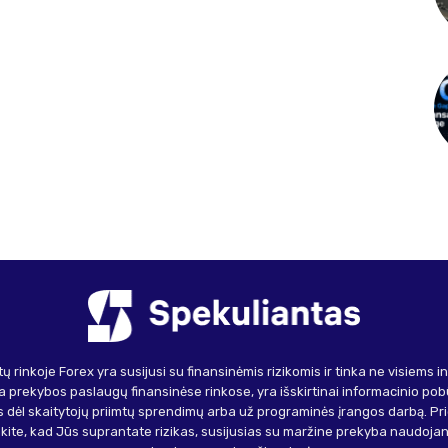
ų rinkoje Forex yra susijusi su finansinėmis rizikomis ir tinka ne visiems 
 prekybos paslaugų finansinėse rinkose, yra išskirtinai informacinio pob
 dėl skaitytojų priimtų sprendimų arba už programinės įrangos darbą. Pr
inkite, kad Jūs suprantate rizikas, susijusias su maržine prekyba naudojant 