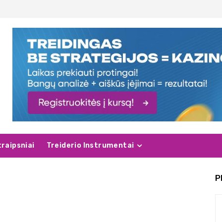
traipsniai
Treiderio Instrumentai
P