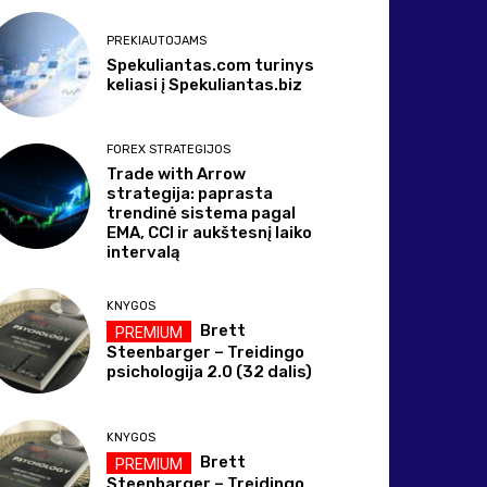
PREKIAUTOJAMS
Spekuliantas.com turinys
keliasi į Spekuliantas.biz
FOREX STRATEGIJOS
Trade with Arrow
strategija: paprasta
trendinė sistema pagal
EMA, CCI ir aukštesnį laiko
intervalą
KNYGOS
Brett
Steenbarger – Treidingo
psichologija 2.0 (32 dalis)
KNYGOS
Brett
Steenbarger – Treidingo