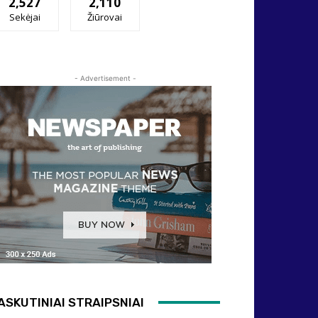
2,527
2,110
Sekėjai
Žiūrovai
- Advertisement -
ASKUTINIAI STRAIPSNIAI