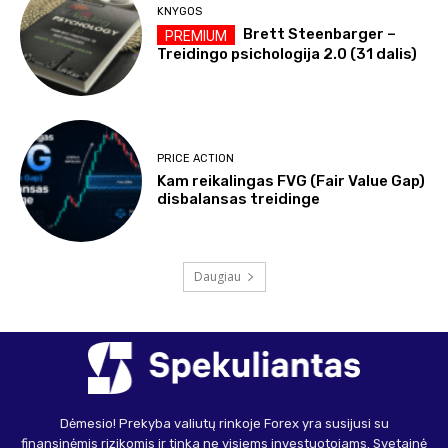
KNYGOS
Brett Steenbarger –
Treidingo psichologija 2.0 (31 dalis)
PRICE ACTION
Kam reikalingas FVG (Fair Value Gap)
disbalansas treidinge
Daugiau
Dėmesio! Prekyba valiutų rinkoje Forex yra susijusi su
finansinėmis rizikomis ir tinka ne visiems investuotojams. Svetainė