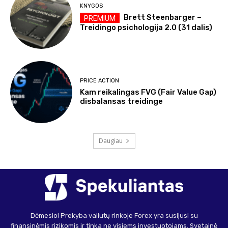
KNYGOS
Brett Steenbarger –
Treidingo psichologija 2.0 (31 dalis)
PRICE ACTION
Kam reikalingas FVG (Fair Value Gap)
disbalansas treidinge
Daugiau
Dėmesio! Prekyba valiutų rinkoje Forex yra susijusi su
finansinėmis rizikomis ir tinka ne visiems investuotojams. Svetainė