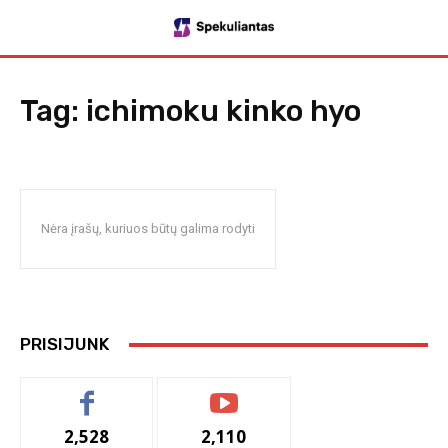
Tag:
ichimoku kinko hyo
Nėra įrašų, kuriuos būtų galima rodyti
PRISIJUNK
2,528
2,110