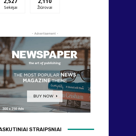
2,527
2,110
Sekėjai
Žiūrovai
- Advertisement -
ASKUTINIAI STRAIPSNIAI