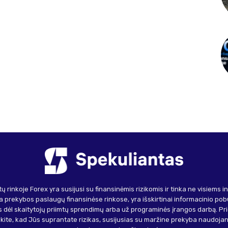
ų rinkoje Forex yra susijusi su finansinėmis rizikomis ir tinka ne visiems 
 prekybos paslaugų finansinėse rinkose, yra išskirtinai informacinio pob
 dėl skaitytojų priimtų sprendimų arba už programinės įrangos darbą. Pr
inkite, kad Jūs suprantate rizikas, susijusias su maržine prekyba naudojant 