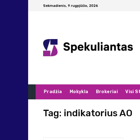
Sekmadienis, 9 rugpjūčio, 2026
Pradžia
Mokykla
Brokeriai
Visi S
Tag:
indikatorius AO