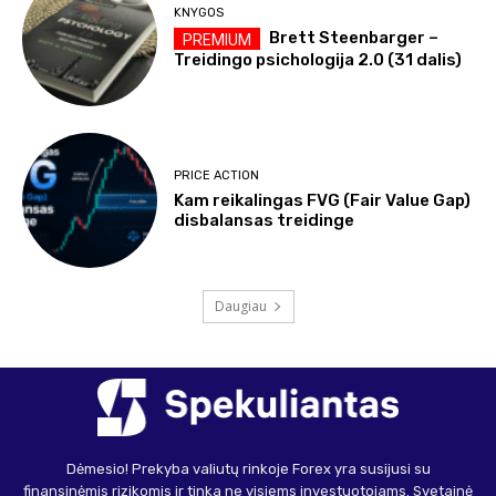
KNYGOS
Brett Steenbarger –
Treidingo psichologija 2.0 (31 dalis)
PRICE ACTION
Kam reikalingas FVG (Fair Value Gap)
disbalansas treidinge
Daugiau
Dėmesio! Prekyba valiutų rinkoje Forex yra susijusi su
finansinėmis rizikomis ir tinka ne visiems investuotojams. Svetainė