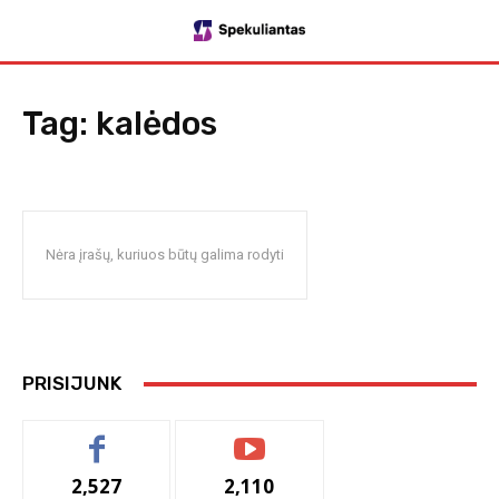
Tag:
kalėdos
Nėra įrašų, kuriuos būtų galima rodyti
PRISIJUNK
2,527
2,110