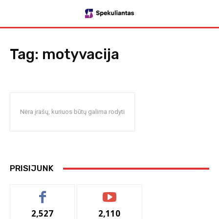
Tag:
motyvacija
Nėra įrašų, kuriuos būtų galima rodyti
PRISIJUNK
2,527
2,110