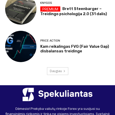
KNYGOS
Brett Steenbarger –
Treidingo psichologija 2.0 (31 dalis)
PRICE ACTION
Kam reikalingas FVG (Fair Value Gap)
disbalansas treidinge
Daugiau
Dėmesio! Prekyba valiutų rinkoje Forex yra susijusi su
finansinėmis rizikomis ir tinka ne visiems investuotojams. Svetainė