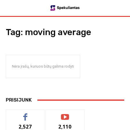
Tag:
moving average
Nėra įrašų, kuriuos būtų galima rodyti
PRISIJUNK
2,527
2,110