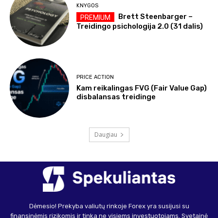
KNYGOS
Brett Steenbarger –
Treidingo psichologija 2.0 (31 dalis)
PRICE ACTION
Kam reikalingas FVG (Fair Value Gap)
disbalansas treidinge
Daugiau
Dėmesio! Prekyba valiutų rinkoje Forex yra susijusi su
finansinėmis rizikomis ir tinka ne visiems investuotojams. Svetainė