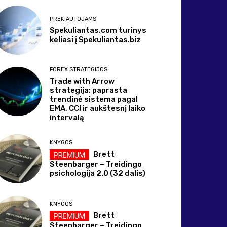
PREKIAUTOJAMS
Spekuliantas.com turinys
keliasi į Spekuliantas.biz
FOREX STRATEGIJOS
Trade with Arrow
strategija: paprasta
trendinė sistema pagal
EMA, CCI ir aukštesnį laiko
intervalą
KNYGOS
Brett
Steenbarger – Treidingo
psichologija 2.0 (32 dalis)
KNYGOS
Brett
Steenbarger – Treidingo