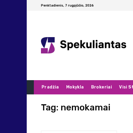
Penktadienis, 7 rugpjūčio, 2026
Pradžia
Mokykla
Brokeriai
Visi S
Tag:
nemokamai