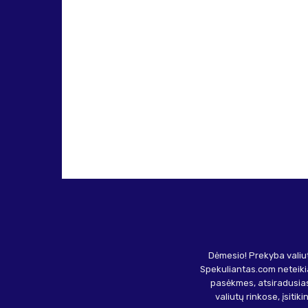
Dėmesio! Prekyba valiut
Spekuliantas.com neteikia
pasėkmes, atsiradusias
valiutų rinkose, įsitik