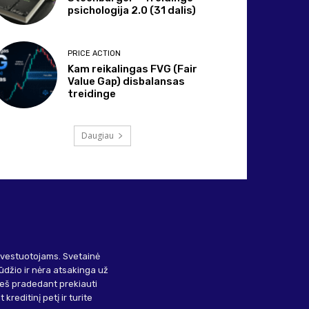
psichologija 2.0 (31 dalis)
PRICE ACTION
Kam reikalingas FVG (Fair
Value Gap) disbalansas
treidinge
Daugiau
investuotojams. Svetainė
ūdžio ir nėra atsakinga už
ieš pradedant prekiauti
kreditinį petį ir turite