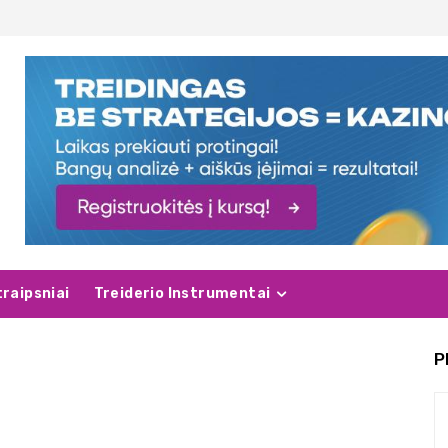
traipsniai
Treiderio Instrumentai
P