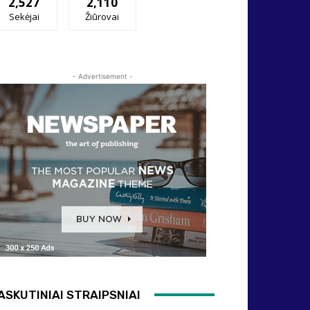
2,527
2,110
Sekėjai
Žiūrovai
- Advertisement -
ASKUTINIAI STRAIPSNIAI