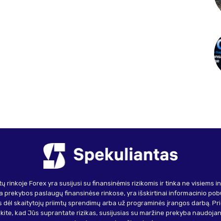
ų rinkoje Forex yra susijusi su finansinėmis rizikomis ir tinka ne visiems 
 prekybos paslaugų finansinėse rinkose, yra išskirtinai informacinio pob
 dėl skaitytojų priimtų sprendimų arba už programinės įrangos darbą. Pr
inkite, kad Jūs suprantate rizikas, susijusias su maržine prekyba naudojant 