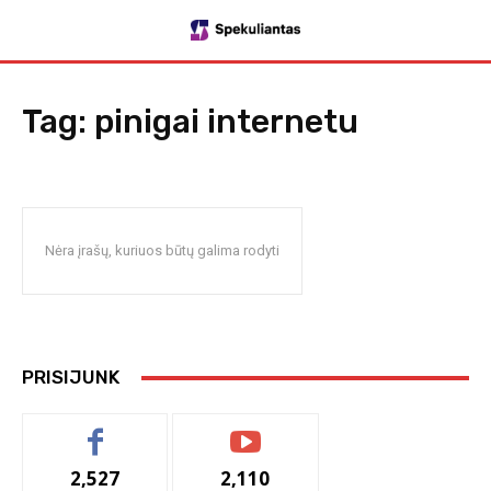
Tag:
pinigai internetu
Nėra įrašų, kuriuos būtų galima rodyti
PRISIJUNK
2,527
2,110