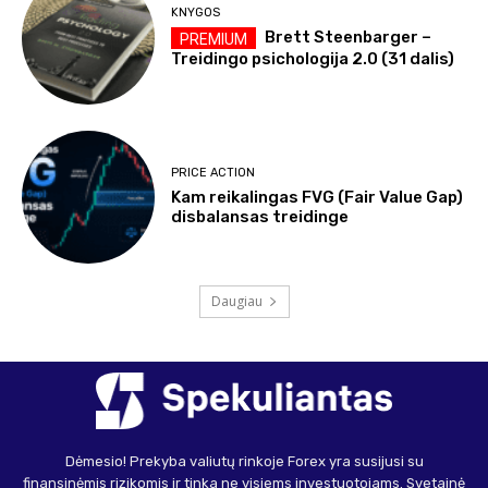
KNYGOS
Brett Steenbarger –
Treidingo psichologija 2.0 (31 dalis)
PRICE ACTION
Kam reikalingas FVG (Fair Value Gap)
disbalansas treidinge
Daugiau
Dėmesio! Prekyba valiutų rinkoje Forex yra susijusi su
finansinėmis rizikomis ir tinka ne visiems investuotojams. Svetainė