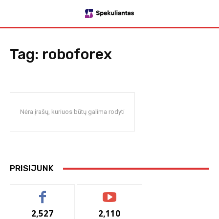
Tag:
roboforex
Nėra įrašų, kuriuos būtų galima rodyti
PRISIJUNK
2,527
2,110