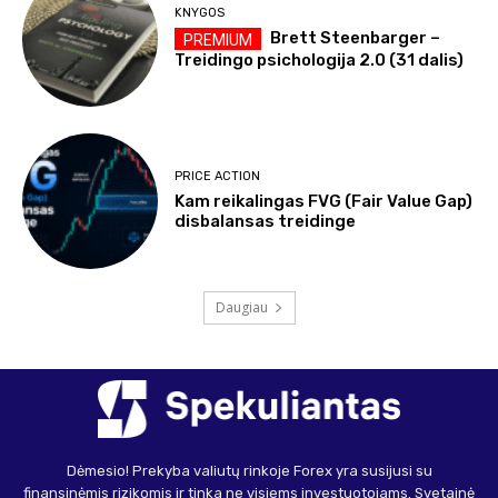
KNYGOS
Brett Steenbarger –
Treidingo psichologija 2.0 (31 dalis)
PRICE ACTION
Kam reikalingas FVG (Fair Value Gap)
disbalansas treidinge
Daugiau
Dėmesio! Prekyba valiutų rinkoje Forex yra susijusi su
finansinėmis rizikomis ir tinka ne visiems investuotojams. Svetainė