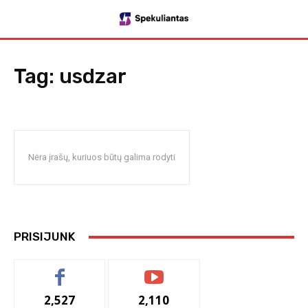
Tag:
usdzar
Nėra įrašų, kuriuos būtų galima rodyti
PRISIJUNK
2,527
2,110