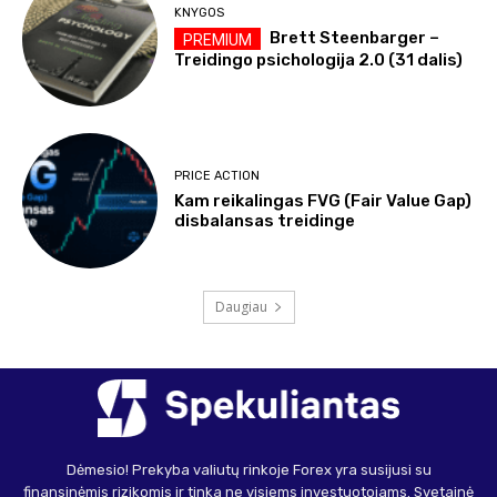
KNYGOS
Brett Steenbarger –
Treidingo psichologija 2.0 (31 dalis)
PRICE ACTION
Kam reikalingas FVG (Fair Value Gap)
disbalansas treidinge
Daugiau
Dėmesio! Prekyba valiutų rinkoje Forex yra susijusi su
finansinėmis rizikomis ir tinka ne visiems investuotojams. Svetainė