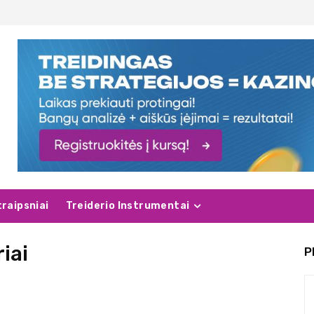
traipsniai
Treiderio Instrumentai
iai
P