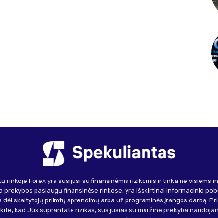
ų rinkoje Forex yra susijusi su finansinėmis rizikomis ir tinka ne visiems 
 prekybos paslaugų finansinėse rinkose, yra išskirtinai informacinio pob
 dėl skaitytojų priimtų sprendimų arba už programinės įrangos darbą. Pr
inkite, kad Jūs suprantate rizikas, susijusias su maržine prekyba naudojant 