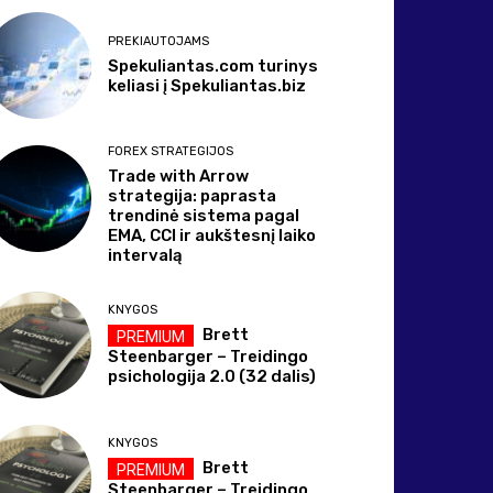
PREKIAUTOJAMS
Spekuliantas.com turinys
keliasi į Spekuliantas.biz
FOREX STRATEGIJOS
Trade with Arrow
strategija: paprasta
trendinė sistema pagal
EMA, CCI ir aukštesnį laiko
intervalą
KNYGOS
Brett
Steenbarger – Treidingo
psichologija 2.0 (32 dalis)
KNYGOS
Brett
Steenbarger – Treidingo