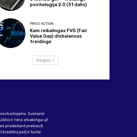
psichologija 2.0 (31 dalis)
PRICE ACTION
Kam reikalingas FVG (Fair
Value Gap) disbalansas
treidinge
Daugiau
investuotojams. Svetainė
ūdžio ir nėra atsakinga už
ieš pradedant prekiauti
kreditinį petį ir turite