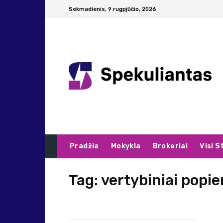
Sekmadienis, 9 rugpjūčio, 2026
Pradžia
Mokykla
Brokeriai
Visi S
Tag:
vertybiniai popier