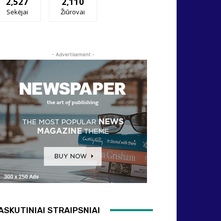
2,527
2,110
Sekėjai
Žiūrovai
- Advertisement -
ASKUTINIAI STRAIPSNIAI