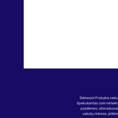
Dėmesio! Prekyba valiut
Spekuliantas.com neteikia
pasėkmes, atsiradusias
valiutų rinkose, įsitik