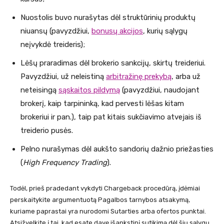
Nuostolis buvo nurašytas dėl struktūrinių produktų
niuansų (pavyzdžiui,
bonusų akcijos
, kurių sąlygų
neįvykdė treideris);
Lėšų praradimas dėl brokerio sankcijų, skirtų treideriui.
Pavyzdžiui, už neleistiną
arbitražinę prekybą
, arba už
neteisingą
sąskaitos pildymą
(pavyzdžiui, naudojant
brokerį, kaip tarpininką, kad pervesti lėšas kitam
brokeriui ir pan.), taip pat kitais sukčiavimo atvejais iš
treiderio pusės.
Pelno nurašymas dėl aukšto sandorių dažnio priežasties
(
High Frequency Trading
).
Todėl, prieš pradedant vykdyti Chargeback procedūrą, įdėmiai
perskaitykite argumentuotą Pagalbos tarnybos atsakymą,
kuriame paprastai yra nurodomi Sutarties arba ofertos punktai.
Atsižvelkite į tai, kad esate davę išankstinį sutikimą dėl šių sąlygų,