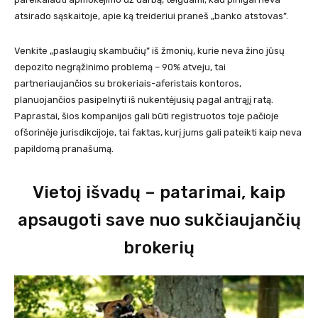
atsirado sąskaitoje, apie ką treideriui praneš „banko atstovas”.
Venkite „paslaugių skambučių” iš žmonių, kurie neva žino jūsų
depozito negrąžinimo problemą – 90% atveju, tai
partneriaujančios su brokeriais-aferistais kontoros,
planuojančios pasipelnyti iš nukentėjusių pagal antrąjį ratą.
Paprastai, šios kompanijos gali būti registruotos toje pačioje
ofšorinėje jurisdikcijoje, tai faktas, kurį jums gali pateikti kaip neva
papildomą pranašumą.
Vietoj išvadų – patarimai, kaip
apsaugoti save nuo sukčiaujančių
brokerių