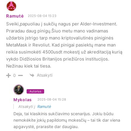
Ramutė
2025-08-04 15:23
Sveiki,papuoliau į sukčių nagus per Alder-Investment.
Praradau daug pinigų.Šiuo metu mano vadinamas
uždarbis įstrigo tarp mano kriptovaliutinės piniginės
MetaMask ir Revoliut. Kad pinigai pasiektų mane man
reikia susimokėti 4500usdt mokestį už akreditaciją kurią
vykdo Didžiosios Britanijos priežiūros institucijos.
Nežinau kiek tai tiesa.
Atsakyti
0
Autorius
Mykolas
2025-08-04 15:28
Atsakyti į
Ramutė
Deja, tai klasikinis sukčiavimo scenarijus. Jokiu būdu
nemokėkite jokių papildomų mokesčių – tai tik dar viena
apgavystė, prarasite dar daugiau.