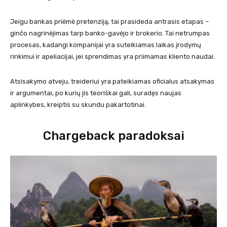
Jeigu bankas priėmė pretenziją, tai prasideda antrasis etapas –
ginčo nagrinėjimas tarp banko-gavėjo ir brokerio. Tai netrumpas
procesas, kadangi kompanijai yra suteikiamas laikas įrodymų
rinkimui ir apeliacijai, jei sprendimas yra priimamas kliento naudai.
Atsisakymo atveju, treideriui yra pateikiamas oficialus atsakymas
ir argumentai, po kurių jis teoriškai gali, suradęs naujas
aplinkybes, kreiptis su skundu pakartotinai.
Chargeback paradoksai