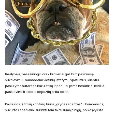
Realybėje, nesąžiningi Forex brokeriai gali būti pasiruošę
sukčiavimui, naudodami vietinių įstatymų ypatumus, klientui
pasiūlytos sutarties kazuistiką ir pan. Tai jiems nesunkiai leidžia
pasisavinti treiderio depozitą arba pelną.
Kai kurios iš tokių kontorų būna „grynas scam’as” – kompanijos,
sukurtos specialiai surinkti tam tikrą sumą pinigų, po ko įvyksta