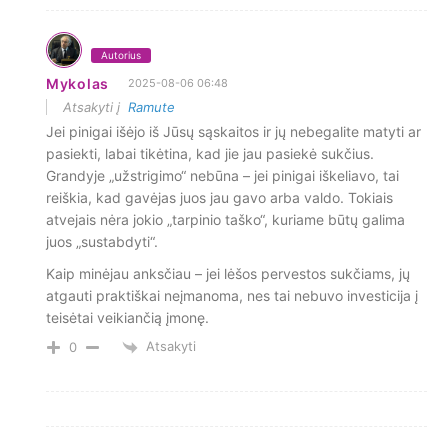
Autorius
Mykolas
2025-08-06 06:48
Atsakyti į
Ramute
Jei pinigai išėjo iš Jūsų sąskaitos ir jų nebegalite matyti ar
pasiekti, labai tikėtina, kad jie jau pasiekė sukčius.
Grandyje „užstrigimo“ nebūna – jei pinigai iškeliavo, tai
reiškia, kad gavėjas juos jau gavo arba valdo. Tokiais
atvejais nėra jokio „tarpinio taško“, kuriame būtų galima
juos „sustabdyti“.
Kaip minėjau anksčiau – jei lėšos pervestos sukčiams, jų
atgauti praktiškai neįmanoma, nes tai nebuvo investicija į
teisėtai veikiančią įmonę.
Atsakyti
0