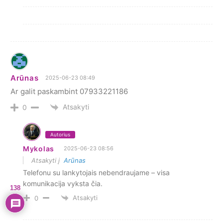
Arūnas
2025-06-23 08:49
Ar galit paskambint 07933221186
Atsakyti
0
Autorius
Mykolas
2025-06-23 08:56
Atsakyti į
Arūnas
Telefonu su lankytojais nebendraujame – visa
komunikacija vyksta čia.
138
Atsakyti
0