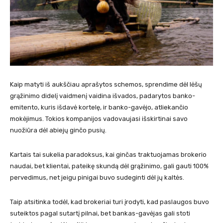
Kaip matyti iš aukščiau aprašytos schemos, sprendime dėl lėšų
grąžinimo didelį vaidmenį vaidina išvados, padarytos banko-
emitento, kuris išdavė kortelę, ir banko-gavėjo, atliekančio
mokėjimus. Tokios kompanijos vadovaujasi išskirtinai savo
nuožiūra dėl abiejų ginčo pusių.
Kartais tai sukelia paradoksus, kai ginčas traktuojamas brokerio
naudai, bet klientai, pateikę skundą dėl grąžinimo, gali gauti 100%
pervedimus, net jeigu pinigai buvo sudeginti dėl jų kaltės.
Taip atsitinka todėl, kad brokeriai turi įrodyti, kad paslaugos buvo
suteiktos pagal sutartį pilnai, bet bankas-gavėjas gali stoti