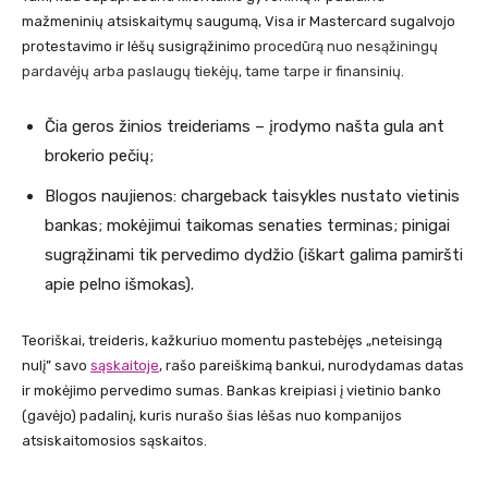
mažmeninių atsiskaitymų saugumą, Visa ir Mastercard sugalvojo
protestavimo ir lėšų susigrąžinimo
procedūrą nuo nesąžiningų
pardavėjų arba paslaugų tiekėjų, tame tarpe ir finansinių.
Čia geros žinios treideriams – įrodymo našta gula ant
brokerio pečių;
Blogos naujienos: сhargeback taisykles nustato vietinis
bankas; mokėjimui taikomas senaties terminas; pinigai
sugrąžinami tik pervedimo dydžio (iškart galima pamiršti
apie pelno išmokas).
Teoriškai, treideris, kažkuriuo momentu pastebėjęs „neteisingą
nulį” savo
sąskaitoje
, rašo pareiškimą bankui, nurodydamas datas
ir mokėjimo pervedimo sumas. Bankas kreipiasi į vietinio banko
(gavėjo) padalinį, kuris nurašo šias lėšas nuo kompanijos
atsiskaitomosios sąskaitos.