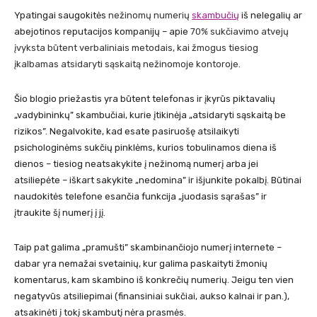
Ypatingai saugokitės
nežinomų numerių
skambučių
iš nelegalių ar
abejotinos reputacijos kompanijų – apie
70% sukčiavimo atvejų
įvyksta būtent verbaliniais metodais, kai žmogus tiesiog
įkalbamas atsidaryti sąskaitą nežinomoje kontoroje.
Šio blogio priežastis yra būtent telefonas ir įkyrūs piktavalių
„vadybininkų” skambučiai, kurie įtikinėja „atsidaryti sąskaitą be
rizikos”. Negalvokite, kad esate pasiruošę atsilaikyti
psichologinėms sukčių pinklėms, kurios tobulinamos diena iš
dienos – tiesiog neatsakykite į nežinomą numerį arba jei
atsiliepėte – iškart sakykite „nedomina” ir išjunkite pokalbį. Būtinai
naudokitės telefone esančia funkcija „juodasis sąrašas” ir
įtraukite šį numerį į jį.
Taip pat galima „pramušti” skambinančiojo numerį internete –
dabar yra nemažai svetainių, kur galima paskaityti žmonių
komentarus, kam skambino iš konkrečių numerių. Jeigu ten
vien
negatyvūs atsiliepimai (finansiniai sukčiai, aukso kalnai ir pan.),
atsakinėti į tokį skambutį nėra prasmės.