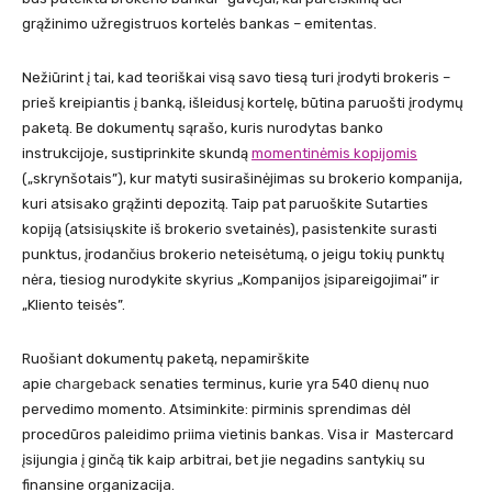
grąžinimo užregistruos kortelės bankas – emitentas.
Nežiūrint į tai, kad teoriškai visą savo tiesą turi įrodyti brokeris –
prieš kreipiantis į banką, išleidusį kortelę, būtina paruošti įrodymų
paketą. Be dokumentų sąrašo, kuris nurodytas banko
instrukcijoje, sustiprinkite skundą
momentinėmis kopijomis
(„skrynšotais”), kur matyti susirašinėjimas su brokerio kompanija,
kuri atsisako grąžinti depozitą. Taip pat paruoškite Sutarties
kopiją (atsisiųskite iš brokerio svetainės), pasistenkite surasti
punktus, įrodančius brokerio neteisėtumą, o jeigu tokių punktų
nėra, tiesiog nurodykite skyrius „Kompanijos įsipareigojimai” ir
„Kliento teisės”.
Ruošiant dokumentų paketą, nepamirškite
apie
сhargeback
senaties terminus, kurie yra 540 dienų nuo
pervedimo momento. Atsiminkite: pirminis sprendimas dėl
procedūros paleidimo priima vietinis bankas. Visa ir Mastercard
įsijungia į ginčą tik kaip arbitrai, bet jie negadins santykių su
finansine organizacija.