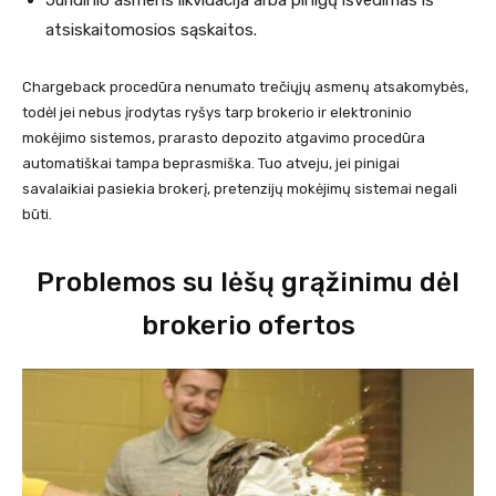
Juridinio asmens likvidacija arba pinigų išvedimas iš
atsiskaitomosios sąskaitos.
Сhargeback procedūra nenumato trečiųjų asmenų atsakomybės,
todėl jei nebus įrodytas ryšys tarp brokerio ir elektroninio
mokėjimo sistemos, prarasto depozito atgavimo procedūra
automatiškai tampa beprasmiška. Tuo atveju, jei pinigai
savalaikiai pasiekia brokerį, pretenzijų mokėjimų sistemai negali
būti.
Problemos su lėšų grąžinimu dėl
brokerio ofertos