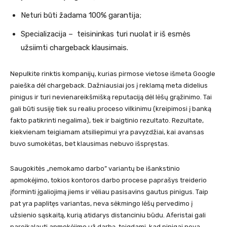
Neturi būti žadama 100% garantija;
Specializacija – teisininkas turi nuolat ir iš esmės
užsiimti chargeback klausimais.
Nepulkite rinktis kompanijų, kurias pirmose vietose išmeta Google
paieška dėl chargeback. Dažniausiai jos į reklamą meta didelius
pinigus ir turi nevienareikšmišką reputaciją dėl lėšų grąžinimo. Tai
gali būti susiję tiek su realiu proceso vilkinimu (kreipimosi į banką
fakto patikrinti negalima), tiek ir baigtinio rezultato. Rezultate,
kiekvienam teigiamam atsiliepimui yra pavyzdžiai, kai avansas
buvo sumokėtas, bet klausimas nebuvo išspręstas.
Saugokitės „nemokamo darbo” variantų be išankstinio
apmokėjimo, tokios kontoros darbo procese paprašys treiderio
įforminti įgaliojimą jiems ir vėliau pasisavins gautus pinigus. Taip
pat yra paplitęs variantas, neva sėkmingo lėšų pervedimo į
užsienio sąskaitą, kurią atidarys distanciniu būdu. Aferistai gali
pareikalauti apmokėjimo už darbą, teigdami, kad pinigai neva