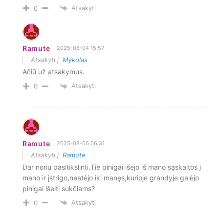
Atsakyti
0
Ramute
2025-08-04 15:57
Atsakyti į
Mykolas
Ačiū už atsakymus.
Atsakyti
0
Ramute
2025-08-06 06:31
Atsakyti į
Ramute
Dar noriu pasitikslinti.Tie pinigai išėjo iš mano sąskaitos į
mano ir įstrigo,neatėjo iki manęs,kurioje grandyje galėjo
pinigai išeiti sukčiams?
Atsakyti
0