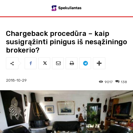
Сhargeback procedūra – kaip
susigrąžinti pinigus iš nesąžiningo
brokerio?
2018-10-29
9017
138