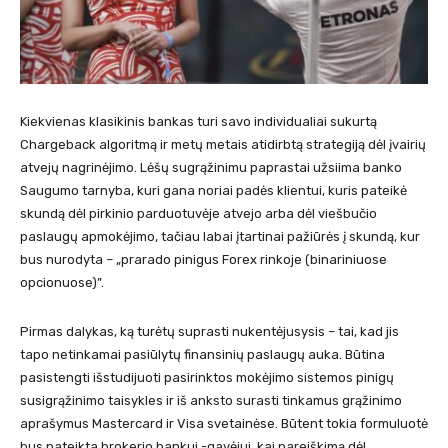
Kiekvienas klasikinis bankas turi savo individualiai sukurtą
Chargeback algoritmą ir metų metais atidirbtą strategiją dėl įvairių
atvejų nagrinėjimo. Lėšų sugrąžinimu paprastai užsiima banko
Saugumo tarnyba, kuri gana noriai padės klientui, kuris pateikė
skundą dėl pirkinio parduotuvėje atvejo arba dėl viešbučio
paslaugų apmokėjimo, tačiau labai įtartinai pažiūrės į skundą, kur
bus nurodyta – „prarado pinigus Forex rinkoje (binariniuose
opcionuose)”.
Pirmas dalykas, ką turėtų suprasti nukentėjusysis – tai, kad jis
tapo netinkamai pasiūlytų finansinių paslaugų auka. Būtina
pasistengti išstudijuoti pasirinktos mokėjimo sistemos pinigų
susigrąžinimo taisykles ir iš anksto surasti tinkamus grąžinimo
aprašymus Mastercard ir Visa svetainėse. Būtent tokia formuluotė
bus pateikta brokerio bankui -gavėjui, kai pareiškimą dėl