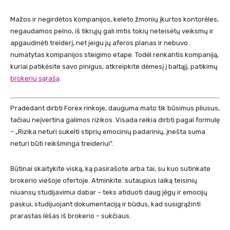
Mažos ir negirdėtos kompanijos, keleto žmonių įkurtos kontorėles,
negaudamos pelno, iš tikrųjų gali imtis tokių neteisėtų veiksmų ir
apgaudinėti treiderį, net jeigu jų aferos planas ir nebuvo
numatytas kompanijos steigimo etape. Todėl renkantis kompaniją,
kuriai patikėsite savo pinigus, atkreipkite dėmesį į baltąjį, patikimų
brokerių sąrašą
.
Pradedant dirbti Forex rinkoje, dauguma mato tik būsimus pliusus,
tačiau neįvertina galimos rizikos. Visada reikia dirbti pagal formulę
– „Rizika neturi sukelti stiprių emocinių padarinių, įnešta suma
neturi būti reikšminga treideriui”.
Būtinai skaitykite viską, ką pasirašote arba tai, su kuo sutinkate
brokerio viešoje ofertoje. Atminkite: sutaupius laiką teisinių
niuansų studijavimui dabar – teks atiduoti daug jėgų ir emocijų
paskui, studijuojant dokumentaciją ir būdus, kad susigrąžinti
prarastas lėšas iš brokerio – sukčiaus.