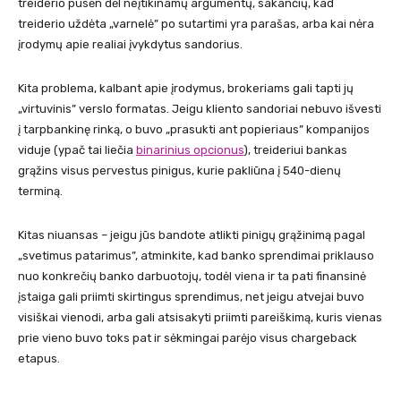
treiderio pusėn dėl neįtikinamų argumentų, sakančių, kad
treiderio uždėta „varnelė” po sutartimi yra parašas, arba kai nėra
įrodymų apie realiai įvykdytus sandorius.
Kita problema, kalbant apie įrodymus, brokeriams gali tapti jų
„virtuvinis” verslo formatas. Jeigu kliento sandoriai nebuvo išvesti
į tarpbankinę rinką, o buvo „prasukti ant popieriaus” kompanijos
viduje (ypač tai liečia
binarinius opcionus
), treideriui bankas
grąžins visus pervestus pinigus, kurie pakliūna į 540-dienų
terminą.
Kitas niuansas – jeigu jūs bandote atlikti pinigų grąžinimą pagal
„svetimus patarimus”, atminkite, kad banko sprendimai priklauso
nuo konkrečių banko darbuotojų, todėl viena ir ta pati finansinė
įstaiga gali priimti skirtingus sprendimus, net jeigu atvejai buvo
visiškai vienodi, arba gali atsisakyti priimti pareiškimą, kuris vienas
prie vieno buvo toks pat ir sėkmingai parėjo visus chargeback
etapus.