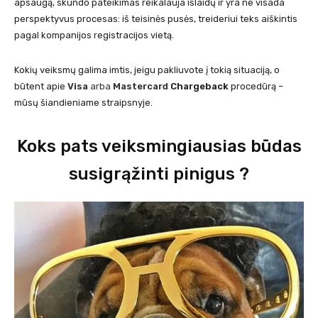
apsaugą, skundo pateikimas reikalauja išlaidų ir yra ne visada
perspektyvus procesas: iš teisinės pusės, treideriui teks aiškintis
pagal kompanijos registracijos vietą.
Kokių veiksmų galima imtis, jeigu pakliuvote į tokią situaciją, o
būtent apie
Visa
arba
Mastercard
Chargeback
procedūrą –
mūsų šiandieniame straipsnyje.
Koks pats veiksmingiausias būdas
susigrąžinti pinigus ?