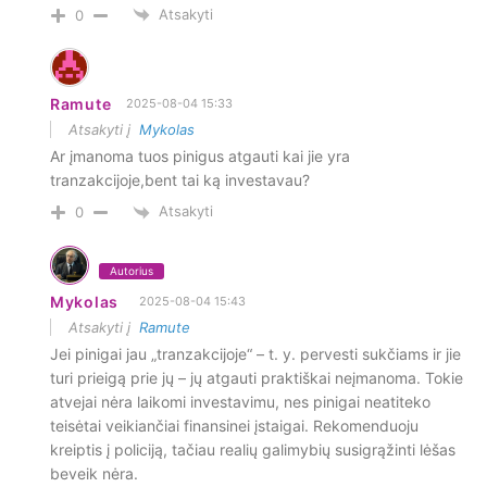
Atsakyti
0
Ramute
2025-08-04 15:33
Atsakyti į
Mykolas
Ar įmanoma tuos pinigus atgauti kai jie yra
tranzakcijoje,bent tai ką investavau?
Atsakyti
0
Autorius
Mykolas
2025-08-04 15:43
Atsakyti į
Ramute
Jei pinigai jau „tranzakcijoje“ – t. y. pervesti sukčiams ir jie
turi prieigą prie jų – jų atgauti praktiškai neįmanoma. Tokie
atvejai nėra laikomi investavimu, nes pinigai neatiteko
teisėtai veikiančiai finansinei įstaigai. Rekomenduoju
kreiptis į policiją, tačiau realių galimybių susigrąžinti lėšas
beveik nėra.