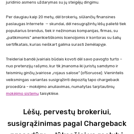
juridinio asmens uždarymas su jų steigėjų dingimu.
Per daugiau kaip 20 metų, dėl brokerių, siūlančių finansines
paslaugas Internete — skundai, dėl nesugrąžintų lėšų palietė tiek
populiarius brendus, tiek ir nežinomas kompanijas, firmas, su
„patikimomis” amerikietiškomis licencijomis ir kontoras su šalių
sertifikatais, kurias neiškart galima surasti žemėlapyje.
Treideriai bandė įvairiais būdais kovoti dėl savo pavogto turto –
nuo pretenzijų rašymo, kur tik įmanoma iki juristų samdymo ir
teisminių ginčių įvairiose „rojaus salose” (ofšoruose). Vienintelis
veiksmingas variantas susigrąžinti depozitą tapo chargeback
procedūra – mokėjimo anuliavimas, numatytas tarptautinių
mokėjimo sistemų
taisyklėse.
Lėšų, pervestų brokeriui,
susigrąžinimas pagal Chargeback