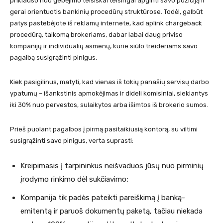
priklauso nuo gebėjimo teisiškai teisingai apginti savo poziciją ir
gerai orientuotis bankinių procedūrų struktūrose. Todėl, galbūt
patys pastebėjote iš reklamų internete, kad aplink chargeback
procedūrą, taikomą brokeriams, dabar labai daug priviso
kompanijų ir individualių asmenų, kurie siūlo treideriams savo
pagalbą susigrąžinti pinigus.
Kiek pasigilinus, matyti, kad vienas iš tokių panašių servisų darbo
ypatumų – išankstinis apmokėjimas ir dideli komisiniai, siekiantys
iki 30% nuo pervestos, sulaikytos arba išimtos iš brokerio sumos.
Prieš puolant pagalbos į pirmą pasitaikiusią kontorą, su viltimi
susigrąžinti savo pinigus, verta suprasti:
Kreipimasis į tarpininkus neišvaduos jūsų nuo pirminių
įrodymo rinkimo dėl sukčiavimo;
Kompanija tik padės pateikti pareiškimą į banką-
emitentą ir paruoš dokumentų paketą, tačiau niekada