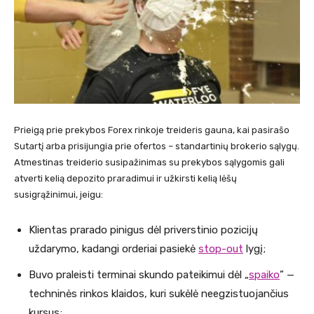
Prieigą prie prekybos Forex rinkoje treideris gauna, kai pasirašo
Sutartį arba prisijungia prie ofertos – standartinių brokerio sąlygų.
Atmestinas treiderio susipažinimas su prekybos sąlygomis gali
atverti kelią depozito praradimui ir užkirsti kelią lėšų
susigrąžinimui, jeigu:
Klientas prarado pinigus dėl priverstinio pozicijų
uždarymo, kadangi orderiai pasiekė
stop-out
lygį;
Buvo praleisti terminai skundo pateikimui dėl „
spaiko
” —
techninės rinkos klaidos, kuri sukėlė neegzistuojančius
kursus;