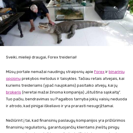
Sveiki, mielieji draugai, Forex treideriai!
Mūsų portale nemažai naudingų straipsnių apie
Forex
ir
binarinių
opcionų
prekybos metodus ir taisykles. Tačiau retais atvejais, kai
kuriems treideriams (ypač naujokams) pasitaiko atvejų, kai jų
brokeris
(neretai mažai žinoma kompanija) „ištuština sąskaitą”.
Tuo pačiu, bendravimas su Pagalbos tarnyba jokių vaisių neduoda
ir atrodo, kad pinigai iškeliavo ir yra prarasti nesugrįžtamai.
Nežiūrint į tai, kad finansinių paslaugų kompanijos yra prižiūrimos
finansinių reguliatorių, garantuojančių klientams įneštų pinigų