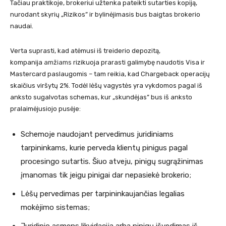
Tačiau praktikoje, brokeriui užtenka pateikti sutarties kopiją,
nurodant skyrių „Rizikos” ir bylinėjimasis bus baigtas brokerio
naudai.
Verta suprasti, kad atėmusi iš treiderio depozitą,
kompanija
amžiams
rizikuoja prarasti galimybę naudotis Visa ir
Mastercard paslaugomis – tam reikia, kad Chargeback operacijų
skaičius viršytų 2%. Todėl lėšų vagystės yra vykdomos pagal iš
anksto sugalvotas schemas, kur „skundėjas” bus iš anksto
pralaimėjusiojo pusėje:
Schemoje naudojant pervedimus juridiniams
tarpininkams, kurie perveda klientų pinigus pagal
procesingo sutartis. Šiuo atveju, pinigų sugrąžinimas
įmanomas tik jeigu pinigai dar nepasiekė brokerio;
Lėšų pervedimas per tarpininkaujančias legalias
mokėjimo sistemas;