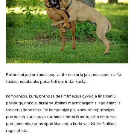
Patarimai pakankamai paprasti – ne kartą jau juos esame rašę,
tačiau nepakenks pakartoti dar ir dar kartą…
Kompanijos, kurių brendas dešimtmečius gyvuoja finansinių
paslaugų rinkoje, tikrai neužsiims machinacijomis, kad atimti iš
treiderių depozitus. Tai kompanijai gali kainuoti reputacijos
praradimą, kuris buvo kuriamas metai iš metų arba rimtomis
problemomis, kurias ypač šiuo metu kuria valstybės išlaikomi
reguliatoriai.