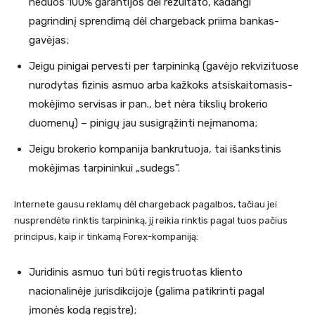
neduos 100% garantijos dėl rezultato, kadangi
pagrindinį sprendimą dėl сhargeback priima bankas-
gavėjas;
Jeigu pinigai pervesti per tarpininką (gavėjo rekvizituose
nurodytas fizinis asmuo arba kažkoks atsiskaitomasis-
mokėjimo servisas ir pan., bet nėra tikslių brokerio
duomenų) – pinigų jau susigrąžinti neįmanoma;
Jeigu brokerio kompanija bankrutuoja, tai išankstinis
mokėjimas tarpininkui „sudegs”.
Internete gausu reklamų dėl chargeback pagalbos, tačiau jei
nusprendėte rinktis tarpininką, jį reikia rinktis pagal tuos pačius
principus, kaip ir tinkamą Forex-kompaniją:
Juridinis asmuo turi būti registruotas kliento
nacionalinėje jurisdikcijoje (galima patikrinti pagal
įmonės kodą registre);