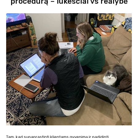
procedūrą – lūkesčiai vs realybė
Tam, kad supaprastinti klientams gyvenimą ir padidinti