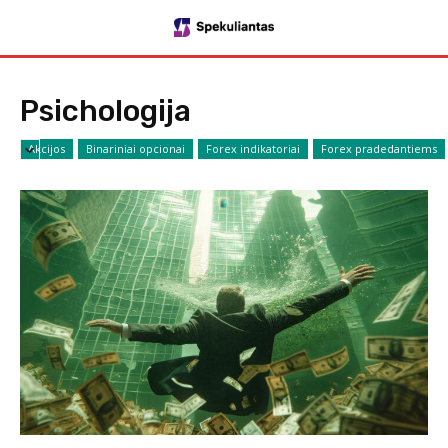
Psichologija
Akcijos
Binariniai opcionai
Forex indikatoriai
Forex pradedantiems