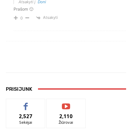
Atsakyti į
Doni
Prašom 🙂
Atsakyti
0
PRISIJUNK
2,527
2,110
Sekėjai
Žiūrovai