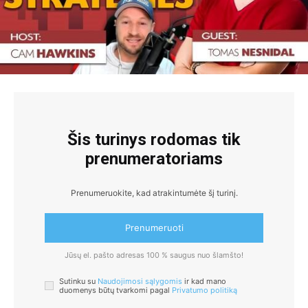
Šis turinys rodomas tik
prenumeratoriams
Prenumeruokite, kad atrakintumėte šį turinį.
Prenumeruoti
Jūsų el. pašto adresas 100 % saugus nuo šlamšto!
Sutinku su
Naudojimosi sąlygomis
ir kad mano
duomenys būtų tvarkomi pagal
Privatumo politiką