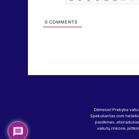
0
COMMENTS
Dėmesio! Prekyba valiut
Spekuliantas.com neteikia
pasėkmes, atsiradusias
valiutų rinkose, įsitik