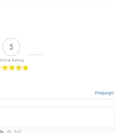
5
Article Rating
Prisijungti
{}
[+]