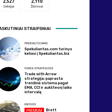
2,527
2,110
Sekėjai
Žiūrovai
ASKUTINIAI STRAIPSNIAI
PREKIAUTOJAMS
Spekuliantas.com turinys
keliasi į Spekuliantas.biz
FOREX STRATEGIJOS
Trade with Arrow
strategija: paprasta
trendinė sistema pagal
EMA, CCI ir aukštesnį laiko
intervalą
KNYGOS
Brett