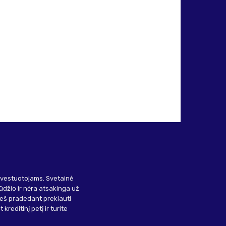
investuotojams. Svetainė
ūdžio ir nėra atsakinga už
ieš pradedant prekiauti
kreditinį petį ir turite