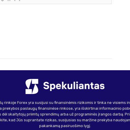
ų rinkoje Forex yra susijusi su finansinėmis rizikomis ir tinka ne visiems 
 prekybos paslaugų finansinėse rinkose, yra išskirtinai informacinio pob
 dėl skaitytojų priimtų sprendimų arba už programinės įrangos darbą. Pr
inkite, kad Jūs suprantate rizikas, susijusias su maržine prekyba naudojant 
pakankamą pasiruošimo lygį.