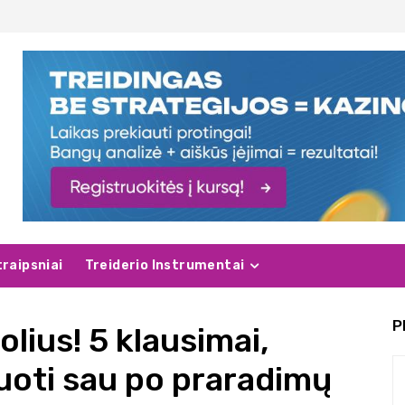
traipsniai
Treiderio Instrumentai
P
lius! 5 klausimai,
duoti sau po praradimų