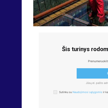
Šis turinys rodo
Prenumeruokite,
Jūsų el. pašto a
Sutinku su
Naudojimosi sąlygomis
ir k