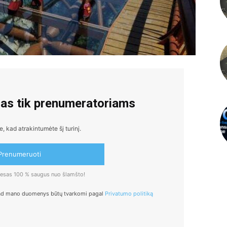
mas tik prenumeratoriams
 kad atrakintumėte šį turinį.
Prenumeruoti
dresas 100 % saugus nuo šlamšto!
ad mano duomenys būtų tvarkomi pagal
Privatumo politiką