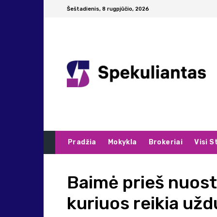
Šeštadienis, 8 rugpjūčio, 2026
Pradžia
Mokykla
Brokeriai
Visi S
Baimė prieš nuosto
kuriuos reikia už