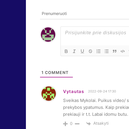
Prenumeruoti
1
COMMENT
Vytautas
2022-09-24 17:30
Sveikas Mykolai. Puikus video/ s
prekybos ypatumus. Kaip prekiauj
prekiauji ir t.t. Labai idomu butu
Atsakyti
0