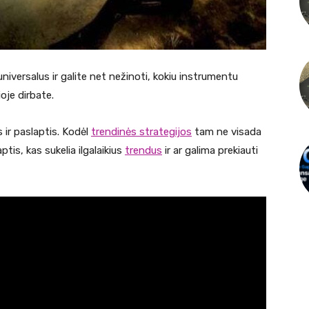
universalus ir galite net nežinoti, kokiu instrumentu
oje dirbate.
 ir paslaptis. Kodėl
trendinės strategijos
tam ne visada
ptis, kas sukelia ilgalaikius
trendus
ir ar galima prekiauti