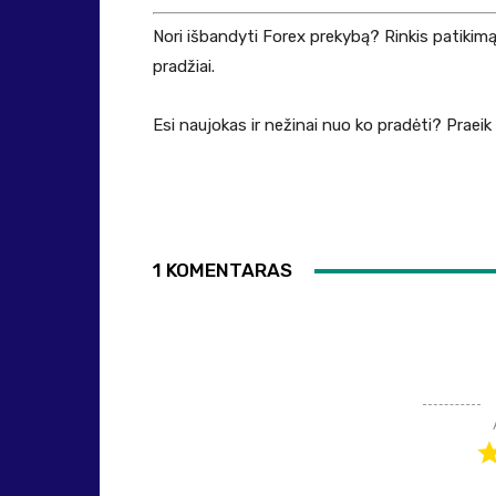
Nori išbandyti Forex prekybą? Rinkis patikim
pradžiai.
Esi naujokas ir nežinai nuo ko pradėti? Praei
1 KOMENTARAS