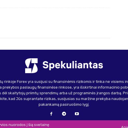
ų rinkoje Forex yra susijusi su finansinėmis rizikomis ir tinka ne visiems 
 prekybos paslaugų finansinėse rinkose, yra išskirtinai informacinio pob
 dėl skaitytojų priimtų sprendimų arba už programinės įrangos darbą. Pr
inkite, kad Jūs suprantate rizikas, susijusias su maržine prekyba naudojant 
pakankamą pasiruošimo lygį.
vios nuorodos į šią svetainę
Api