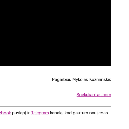
Pagarbiai, Mykolas Kuzminskis
Spekuliantas.com
ebook
puslapį ir
Telegram
kanalą, kad gautum naujienas