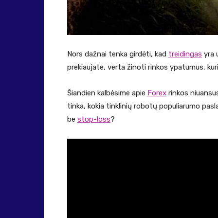
Nors dažnai tenka girdėti, kad
treidingas
yra 
prekiaujate, verta žinoti rinkos ypatumus, kuri
Šiandien kalbėsime apie
Forex
rinkos niuansus
tinka, kokia tinklinių robotų populiarumo pasla
be
stop-loss
?