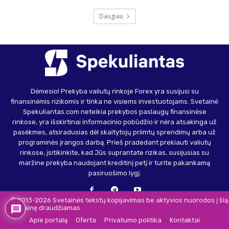
Daugiau
Dėmesio! Prekyba valiutų rinkoje Forex yra susijusi su
finansinėmis rizikomis ir tinka ne visiems investuotojams. Svetainė
Spekuliantas.com neteikia prekybos paslaugų finansinėse
rinkose, yra išskirtinai informacinio pobūdžio ir nėra atsakinga už
pasėkmes, atsiradusias dėl skaitytojų priimtų sprendimų arba už
programinės įrangos darbą. Prieš pradedant prekiauti valiutų
rinkose, įsitikinkite, kad Jūs suprantate rizikas, susijusias su
maržine prekyba naudojant kreditinį petį ir turite pakankamą
pasiruošimo lygį.
© 2013-2026 Svetainės tekstų kopijavimas be aktyvios nuorodos į šią
svetainę draudžiamas
Apie portalą
Oferta
Privatumo politika
Kontaktai