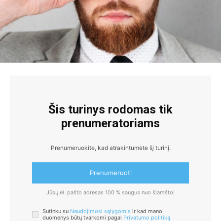
Šis turinys rodomas tik
prenumeratoriams
Prenumeruokite, kad atrakintumėte šį turinį.
Prenumeruoti
Jūsų el. pašto adresas 100 % saugus nuo šlamšto!
Sutinku su
Naudojimosi sąlygomis
ir kad mano
duomenys būtų tvarkomi pagal
Privatumo politiką