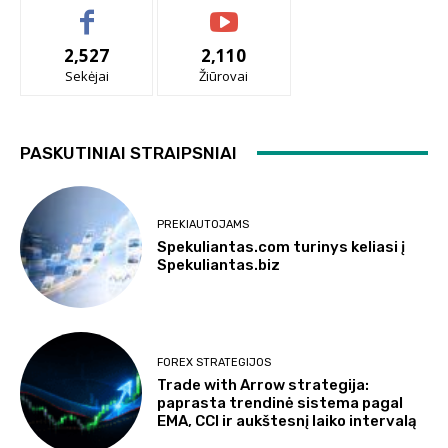
2,527
2,110
Sekėjai
Žiūrovai
PASKUTINIAI STRAIPSNIAI
PREKIAUTOJAMS
Spekuliantas.com turinys keliasi į
Spekuliantas.biz
FOREX STRATEGIJOS
Trade with Arrow strategija:
paprasta trendinė sistema pagal
EMA, CCI ir aukštesnį laiko intervalą