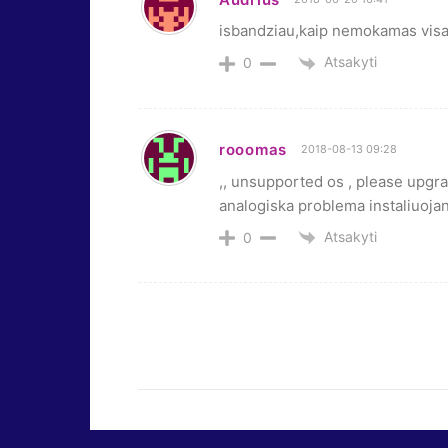
isbandziau,kaip nemokamas visa
Atsakyti
0
rooomas
2018-08-13 09:28
,, unsupported os , please upgra
analogiska problema instaliuoja
Atsakyti
0