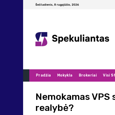
Šeštadienis, 8 rugpjūčio, 2026
Pradžia
Mokykla
Brokeriai
Visi S
Nemokamas VPS se
realybė?