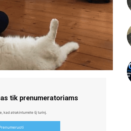
mas tik prenumeratoriams
 kad atrakintumėte šį turinį.
Prenumeruoti