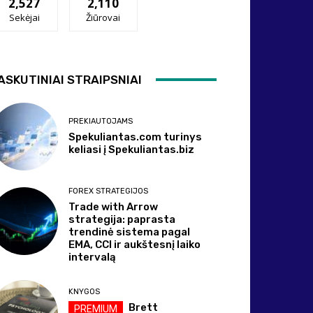
2,527
2,110
Sekėjai
Žiūrovai
ASKUTINIAI STRAIPSNIAI
PREKIAUTOJAMS
Spekuliantas.com turinys
keliasi į Spekuliantas.biz
FOREX STRATEGIJOS
Trade with Arrow
strategija: paprasta
trendinė sistema pagal
EMA, CCI ir aukštesnį laiko
intervalą
KNYGOS
Brett