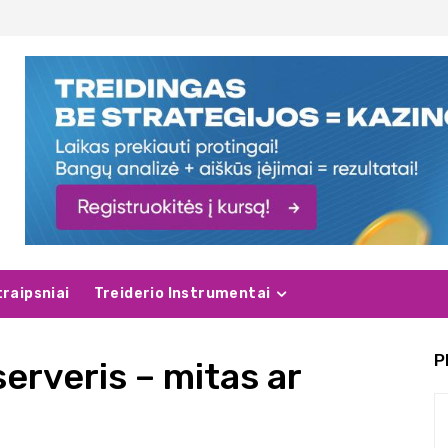
traipsniai
Treiderio Instrumentai
P
rveris – mitas ar