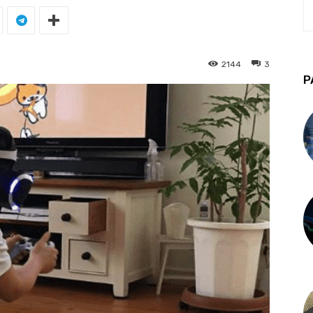
2144
3
P