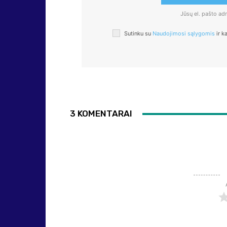
Jūsų el. pašto a
Sutinku su
Naudojimosi sąlygomis
ir k
3 KOMENTARAI