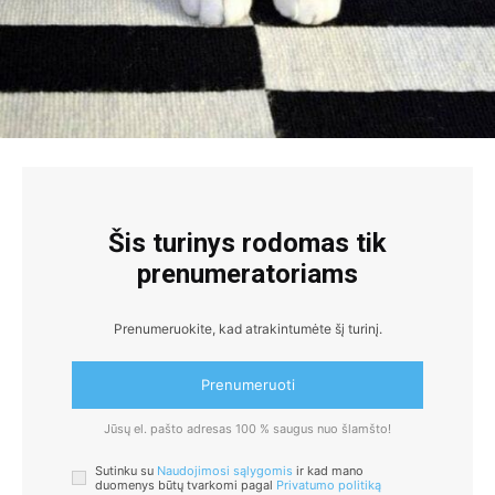
Šis turinys rodomas tik
prenumeratoriams
Prenumeruokite, kad atrakintumėte šį turinį.
Prenumeruoti
Jūsų el. pašto adresas 100 % saugus nuo šlamšto!
Sutinku su
Naudojimosi sąlygomis
ir kad mano
duomenys būtų tvarkomi pagal
Privatumo politiką