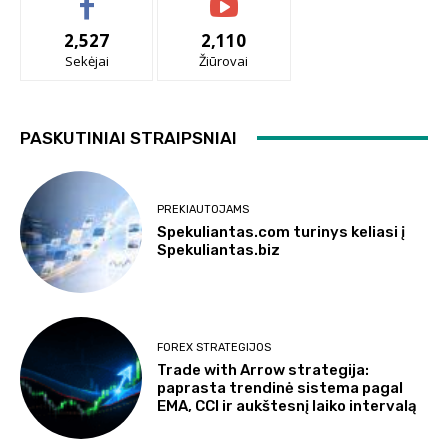
2,527
2,110
Sekėjai
Žiūrovai
PASKUTINIAI STRAIPSNIAI
PREKIAUTOJAMS
Spekuliantas.com turinys keliasi į
Spekuliantas.biz
FOREX STRATEGIJOS
Trade with Arrow strategija:
paprasta trendinė sistema pagal
EMA, CCI ir aukštesnį laiko intervalą