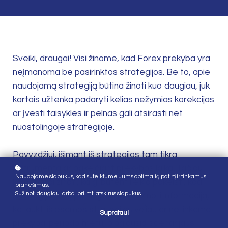
Sveiki, draugai! Visi žinome, kad Forex prekyba yra
neįmanoma be pasirinktos strategijos. Be to, apie
naudojamą strategiją būtina žinoti kuo daugiau, juk
kartais užtenka padaryti kelias nežymias korekcijas
ar įvesti taisykles ir pelnas gali atsirasti net
nuostolingoje strategijoje.
Pavyzdžiui, išimant iš strategijos tam tikrą
instrumentą ar pakeičiant prekybos laiką. Tačiau
Naudojame slapukus, kad suteiktume Jums optimalią patirtį ir tinkamus
kaip tiksliai žinoti, ką gi būtent reikia pakeisti, kad
pranešimus.
Sužinoti daugiau
arba
priimti atskirus slapukus.
.
strategija būtų pelninga? Būtina žinoti informaciją,
ko laukti iš esamos strategijos vėliau ar netinkamo
Supratau!
prekybai periodo metu, blogiausio scenarijaus