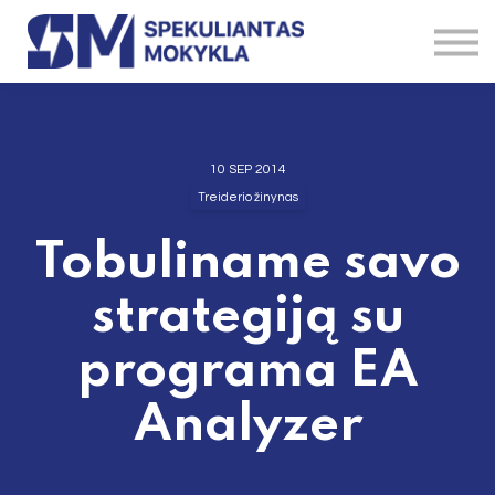
Straipsniai
Brokeriai
Instrumentai
Kontaktai
Apie
10 SEP 2014
Treiderio žinynas
Tobuliname savo
strategiją su
programa EA
Analyzer