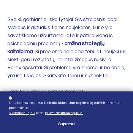
Sveiki, gerbiamieji skaitytojai. Šis straipsnis labai
svarbus ir aktualus tiems naujokams, kurie yra
savotiškame užburtame rate ir patiria vieną iš
psichologinių problemų -
amžiną strategijų
kaitaliojimą
. Ši problema neleidžia tobulėti naujokui ir
siekti gerų rezultatų, neretai žmogus nusivilia
Forex apskritai. Ši problema yra žinoma, ir be abejo,
yra išeitis iš jos. Skaitykite toliau ir sužinokite.
Taigi, kaip atrodo pati problema?
Naudojame slapukus, kad suteiktume Jums optimalią patirtį ir tinkamus
Pirma, tai strategijos ar prekybos sistemos
pranešimus.
Sužinoti daugiau
arba
priimti atskirus slapukus.
.
paieška. Imama bet kokia patikusi ar į akį kritusi
sistema, nesvarbu iš kur - ar nemokamai parsiųsta
Supratau!
iš Spekulianto, ar brangiai nupirkta užsienio