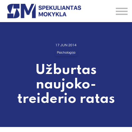
Straipsniai
Brokeriai
Instrumentai
Kontaktai
Apie
17 JUN 2014
Psichologija
Užburtas
naujoko-
treiderio ratas