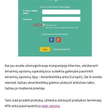
Kai jau esate užsiregistravęs kompanijoje klientas, atsidarant
binarinių opcionų sąskaitą bus suteikta galimybė pasirinkti
binarinių opcionų tipą – Amerikietišką arba Europinį. Jie iš esmės
vienodi, tačiau amerikietišką galima uždaryti anksčiau laiko,
tačiau jo mažesnė premija.
Tam, kad pradėti prekybą, užtenka atsisiųsti prekybos terminalą
MT4 arba pasinaudoti jo
web-versija
.