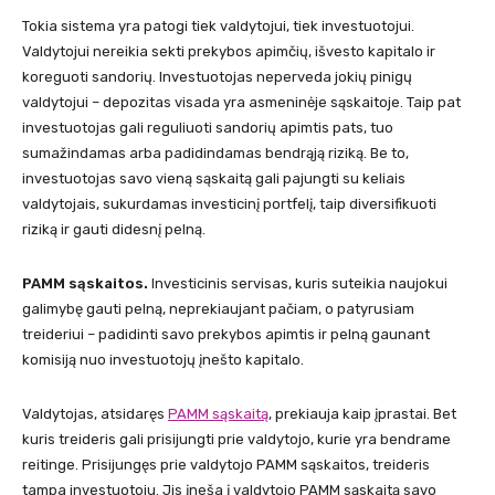
Tokia sistema yra patogi tiek valdytojui, tiek investuotojui.
Valdytojui nereikia sekti prekybos apimčių, išvesto kapitalo ir
koreguoti sandorių. Investuotojas neperveda jokių pinigų
valdytojui – depozitas visada yra asmeninėje sąskaitoje. Taip pat
investuotojas gali reguliuoti sandorių apimtis pats, tuo
sumažindamas arba padidindamas bendrąją riziką. Be to,
investuotojas savo vieną sąskaitą gali pajungti su keliais
valdytojais, sukurdamas investicinį portfelį, taip diversifikuoti
riziką ir gauti didesnį pelną.
PAMM sąskaitos.
Investicinis servisas, kuris suteikia naujokui
galimybę gauti pelną, neprekiaujant pačiam, o patyrusiam
treideriui – padidinti savo prekybos apimtis ir pelną gaunant
komisiją nuo investuotojų įnešto kapitalo.
Valdytojas, atsidaręs
PAMM sąskaitą
, prekiauja kaip įprastai. Bet
kuris treideris gali prisijungti prie valdytojo, kurie yra bendrame
reitinge. Prisijungęs prie valdytojo PAMM sąskaitos, treideris
tampa investuotoju. Jis įneša į valdytojo PAMM sąskaitą savo