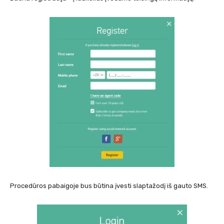
Procedūros pabaigoje bus būtina įvesti slaptažodį iš gauto SMS.