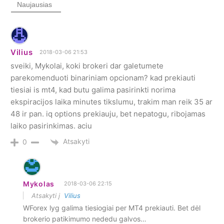
Naujausias
Vilius
2018-03-06 21:53
sveiki, Mykolai, koki brokeri dar galetumete
parekomenduoti binariniam opcionam? kad prekiauti
tiesiai is mt4, kad butu galima pasirinkti norima
ekspiracijos laika minutes tikslumu, trakim man reik 35 ar
48 ir pan. iq options prekiauju, bet nepatogu, ribojamas
laiko pasirinkimas. aciu
Atsakyti
0
Mykolas
2018-03-06 22:15
Atsakyti į
Vilius
WForex lyg galima tiesiogiai per MT4 prekiauti. Bet dėl
brokerio patikimumo nededu galvos…