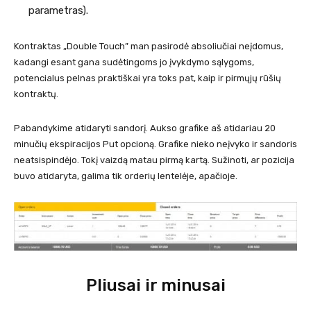
parametras).
Kontraktas „Double Touch” man pasirodė absoliučiai neįdomus,
kadangi esant gana sudėtingoms jo įvykdymo sąlygoms,
potencialus pelnas praktiškai yra toks pat, kaip ir pirmųjų rūšių
kontraktų.
Pabandykime atidaryti sandorį. Aukso grafike aš atidariau 20
minučių ekspiracijos Put opcioną. Grafike nieko neįvyko ir sandoris
neatsispindėjo. Tokį vaizdą matau pirmą kartą. Sužinoti, ar pozicija
buvo atidaryta, galima tik orderių lentelėje, apačioje.
Pliusai ir minusai