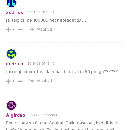
audrius
2016-02-01 15:51
jai taip tai be 100000 net nepradet ;DDD
Atsakyti
0
audrius
2016-02-01 15:49
tai negi minimalus statymas binary cia 50 pinigu??????
Atsakyti
0
Algirdas
2016-01-27 22:43
Esu dirbęs su Grand Capital. Galiu pasakyti, kad didelio
įspūdžio nepadarė. Tai, kad galima prekiauti opcionais