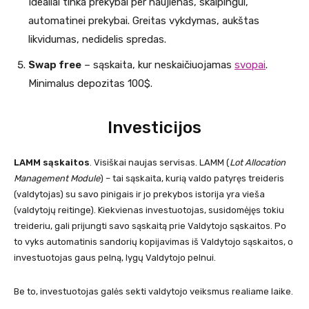
Idealiai tinka prekybai per naujienas, skalpingui,
automatinei prekybai. Greitas vykdymas, aukštas
likvidumas, nedidelis spredas.
Swap free
– sąskaita, kur neskaičiuojamas
svopai
.
Minimalus depozitas 100$.
Investicijos
LAMM sąskaitos
. Visiškai naujas servisas. LAMM (
Lot Allocation
Management Module
) – tai sąskaita, kurią valdo patyręs treideris
(valdytojas) su savo pinigais ir jo prekybos istorija yra vieša
(valdytojų reitinge). Kiekvienas investuotojas, susidomėjęs tokiu
treideriu, gali prijungti savo sąskaitą prie Valdytojo sąskaitos. Po
to vyks automatinis sandorių kopijavimas iš Valdytojo sąskaitos, o
investuotojas gaus pelną, lygų Valdytojo pelnui.
Be to, investuotojas galės sekti valdytojo veiksmus realiame laike.