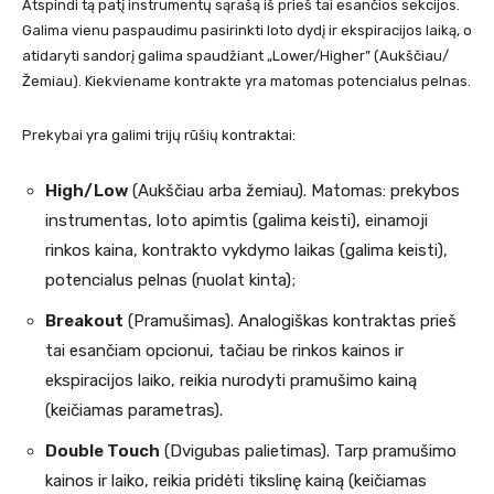
Atspindi tą patį instrumentų sąrašą iš prieš tai esančios sekcijos.
Galima vienu paspaudimu pasirinkti loto dydį ir ekspiracijos laiką, o
atidaryti sandorį galima spaudžiant „Lower/Higher” (Aukščiau/
Žemiau). Kiekviename kontrakte yra matomas potencialus pelnas.
Prekybai yra galimi trijų rūšių kontraktai:
High/Low
(Aukščiau arba žemiau). Matomas: prekybos
instrumentas, loto apimtis (galima keisti), einamoji
rinkos kaina, kontrakto vykdymo laikas (galima keisti),
potencialus pelnas (nuolat kinta);
Breakout
(Pramušimas). Analogiškas kontraktas prieš
tai esančiam opcionui, tačiau be rinkos kainos ir
ekspiracijos laiko, reikia nurodyti pramušimo kainą
(keičiamas parametras).
Double Touch
(Dvigubas palietimas). Tarp pramušimo
kainos ir laiko, reikia pridėti tikslinę kainą (keičiamas