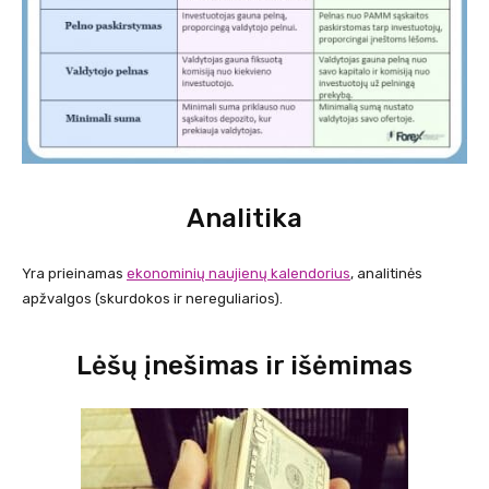
Analitika
Yra prieinamas
ekonominių naujienų kalendorius
, analitinės
apžvalgos (skurdokos ir nereguliarios).
Lėšų įnešimas ir išėmimas