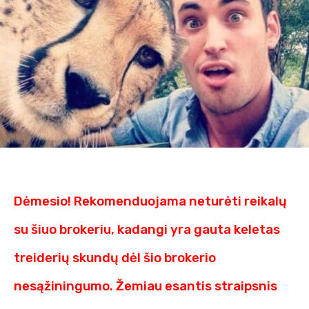
Dėmesio! Rekomenduojama neturėti reikalų
su šiuo brokeriu, kadangi yra gauta keletas
treiderių skundų dėl šio brokerio
nesąžiningumo. Žemiau esantis straipsnis