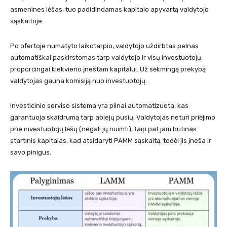
asmenines lėšas, tuo padidindamas kapitalo apyvartą valdytojo
sąskaitoje.
Po ofertoje numatyto laikotarpio, valdytojo uždirbtas pelnas
automatiškai paskirstomas tarp valdytojo ir visų investuotojų,
proporcingai kiekvieno įneštam kapitalui. Už sėkmingą prekybą
valdytojas gauna komisiją nuo investuotojų.
Investicinio serviso sistema yra pilnai automatizuota, kas
garantuoja skaidrumą tarp abiejų pusių. Valdytojas neturi priėjimo
prie investuotojų lėšų (negali jų nuimti), taip pat jam būtinas
startinis kapitalas, kad atsidaryti PAMM sąskaitą, todėl jis įneša ir
savo pinigus.