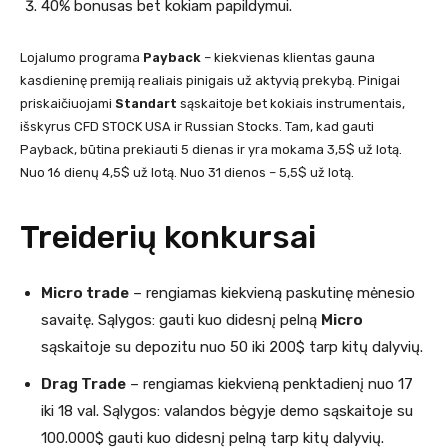
40% bonusas bet kokiam papildymui.
Lojalumo programa
Payback
– kiekvienas klientas gauna
kasdieninę premiją realiais pinigais už aktyvią prekybą. Pinigai
priskaičiuojami
Standart
sąskaitoje bet kokiais instrumentais,
išskyrus CFD STOCK USA ir Russian Stocks. Tam, kad gauti
Payback, būtina prekiauti 5 dienas ir yra mokama 3,5$ už lotą.
Nuo 16 dienų 4,5$ už lotą. Nuo 31 dienos – 5,5$ už lotą.
Treiderių konkursai
Micro trade
– rengiamas kiekvieną paskutinę mėnesio
savaitę. Sąlygos: gauti kuo didesnį pelną
Micro
sąskaitoje su depozitu nuo 50 iki 200$ tarp kitų dalyvių.
Drag Trade
– rengiamas kiekvieną penktadienį nuo 17
iki 18 val. Sąlygos: valandos bėgyje demo sąskaitoje su
100.000$ gauti kuo didesnį pelną tarp kitų dalyvių.