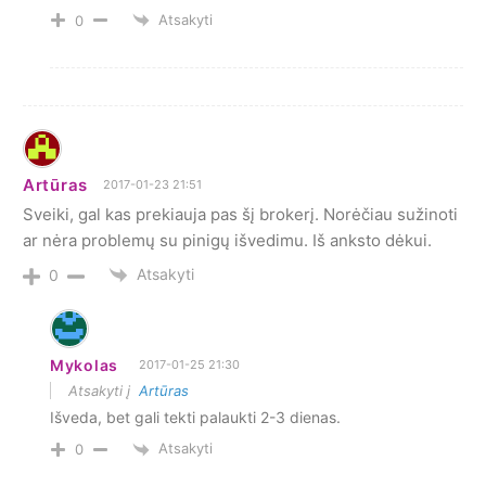
Atsakyti
0
Artūras
2017-01-23 21:51
Sveiki, gal kas prekiauja pas šį brokerį. Norėčiau sužinoti
ar nėra problemų su pinigų išvedimu. Iš anksto dėkui.
Atsakyti
0
Mykolas
2017-01-25 21:30
Atsakyti į
Artūras
Išveda, bet gali tekti palaukti 2-3 dienas.
Atsakyti
0