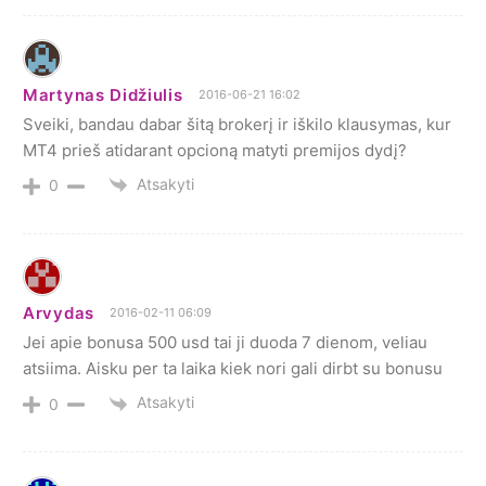
Martynas Didžiulis
2016-06-21 16:02
Sveiki, bandau dabar šitą brokerį ir iškilo klausymas, kur
MT4 prieš atidarant opcioną matyti premijos dydį?
Atsakyti
0
Arvydas
2016-02-11 06:09
Jei apie bonusa 500 usd tai ji duoda 7 dienom, veliau
atsiima. Aisku per ta laika kiek nori gali dirbt su bonusu
Atsakyti
0