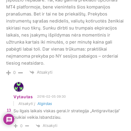
MT4 platformoje, bene vienintelis šios kompanijos
pranašumas. Bet ir tai ne be priekaištų. Prekybos
instrumentų sąrašas nedidelis, valiutų kotiruotės ženlkiai
skiriasi nuo tikrų. Sunku dirbti su trumpais ekpiracijos
laikais, nes įsakymų išpildymas nėra momentinis ir
užtrunka kartais iki minutės, o per minutę kaina gali
pabėgti labai toli. Dar vienas trūkumas: praktiškai
neįmanoma prekyba po NY sesijos pabaigos – orderiai
tiesiog neatsidaro.
Atsakyti
0
Vytautas
2016-02-05 09:30
Atsakyti į
Algirdas
13
Su ilgais laikais viskas gerai.Ir strategija „Antigravitacija“
puikiai veikia.Isbandziau.
Atsakyti
0