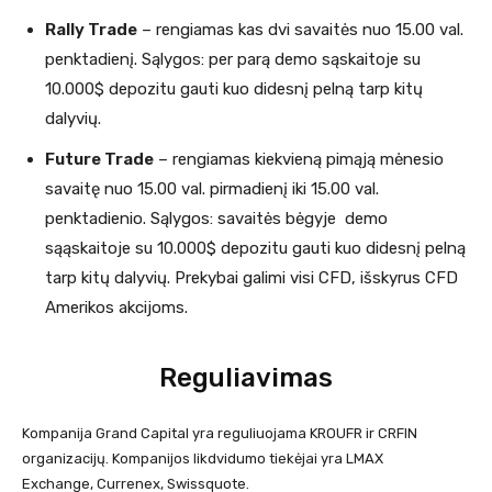
Rally Trade
– rengiamas kas dvi savaitės nuo 15.00 val.
penktadienį. Sąlygos: per parą demo sąskaitoje su
10.000$ depozitu gauti kuo didesnį pelną tarp kitų
dalyvių.
Future Trade
– rengiamas kiekvieną pimąją mėnesio
savaitę nuo 15.00 val. pirmadienį iki 15.00 val.
penktadienio. Sąlygos: savaitės bėgyje demo
sąąskaitoje su 10.000$ depozitu gauti kuo didesnį pelną
tarp kitų dalyvių. Prekybai galimi visi CFD, išskyrus CFD
Amerikos akcijoms.
Reguliavimas
Kompanija Grand Capital yra reguliuojama KROUFR ir CRFIN
organizacijų. Kompanijos likdvidumo tiekėjai yra LMAX
Exchange, Currenex, Swissquote.