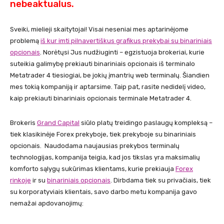
nebeaktualus.
Sveiki, mielieji skaitytojai! Visai neseniai mes aptarinėjome
problemą
iš kur imti pilnavertiškus grafikus prekybai su binariniais
opcionais
. Norėtųsi Jus nudžiuginti – egzistuoja brokeriai, kurie
suteikia galimybę prekiauti binariniais opcionais iš terminalo
Metatrader 4 tiesiogiai, be jokių įmantrių web terminalų. Šiandien
mes tokią kompaniją ir aptarsime. Taip pat, rasite nedidelį video,
kaip prekiauti binariniais opcionais terminale Metatrader 4.
Brokeris
Grand Capital
siūlo platų treidingo paslaugų kompleksą –
tiek klasikinėje Forex prekyboje, tiek prekyboje su binariniais
opcionais. Naudodama naujausias prekybos terminalų
technologijas, kompanija teigia, kad jos tikslas yra maksimalių
komforto sąlygų sukūrimas klientams, kurie prekiauja
Forex
rinkoje
ir su
binariniais opcionais
. Dirbdama tiek su privačiais, tiek
su korporatyviais klientais, savo darbo metu kompanija gavo
nemažai apdovanojimų: