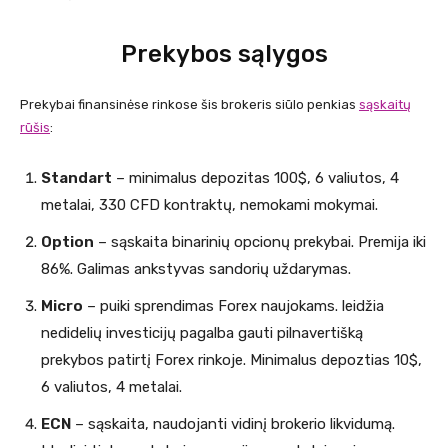
Prekybos sąlygos
Prekybai finansinėse rinkose šis brokeris siūlo penkias
sąskaitų
rūšis
:
Standart
– minimalus depozitas 100$, 6 valiutos, 4
metalai, 330 CFD kontraktų, nemokami mokymai.
Option
– sąskaita binarinių opcionų prekybai. Premija iki
86%. Galimas ankstyvas sandorių uždarymas.
Micro
– puiki sprendimas Forex naujokams. leidžia
nedidelių investicijų pagalba gauti pilnavertišką
prekybos patirtį Forex rinkoje. Minimalus depoztias 10$,
6 valiutos, 4 metalai.
ECN
– sąskaita, naudojanti vidinį brokerio likvidumą.