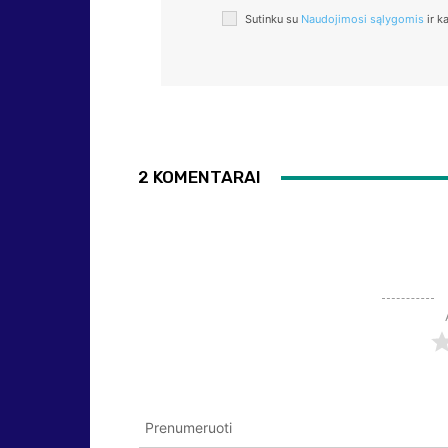
Sutinku su
Naudojimosi sąlygomis
ir k
2 KOMENTARAI
Prenumeruoti