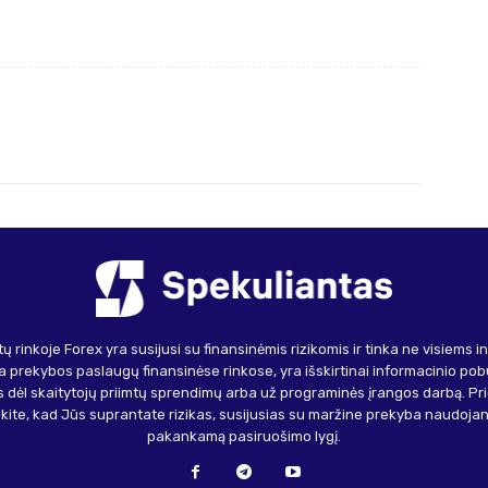
ų rinkoje Forex yra susijusi su finansinėmis rizikomis ir tinka ne visiems 
 prekybos paslaugų finansinėse rinkose, yra išskirtinai informacinio pob
 dėl skaitytojų priimtų sprendimų arba už programinės įrangos darbą. Pr
inkite, kad Jūs suprantate rizikas, susijusias su maržine prekyba naudojant 
pakankamą pasiruošimo lygį.