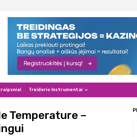
traipsniai
Treiderio Instrumentai
P
le Temperature –
ingui