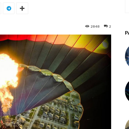
2848
2
P