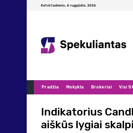
Ketvirtadienis, 6 rugpjūčio, 2026
Pradžia
Mokykla
Brokeriai
Visi S
Indikatorius Cand
aiškūs lygiai skalp