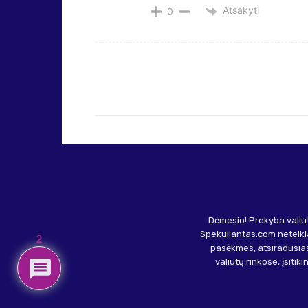
Atsakyti
0
Dėmesio! Prekyba valiut
Spekuliantas.com neteikia
2
pasėkmes, atsiradusias
valiutų rinkose, įsitik