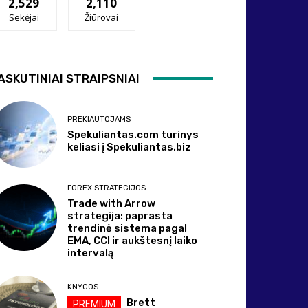
2,529
2,110
Sekėjai
Žiūrovai
ASKUTINIAI STRAIPSNIAI
PREKIAUTOJAMS
Spekuliantas.com turinys
keliasi į Spekuliantas.biz
FOREX STRATEGIJOS
Trade with Arrow
strategija: paprasta
trendinė sistema pagal
EMA, CCI ir aukštesnį laiko
intervalą
KNYGOS
Brett