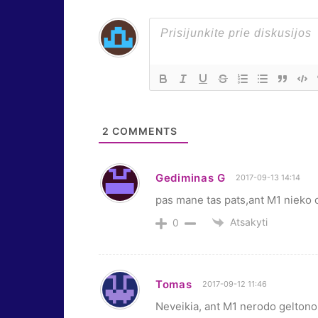
2
COMMENTS
Gediminas G
2017-09-13 14:14
pas mane tas pats,ant M1 nieko 
Atsakyti
0
Tomas
2017-09-12 11:46
Neveikia, ant M1 nerodo geltono