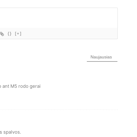
{}
[+]
Naujausias
o ant M5 rodo gerai
s spalvos.