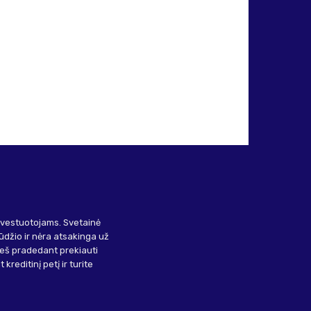
investuotojams. Svetainė
ūdžio ir nėra atsakinga už
ieš pradedant prekiauti
kreditinį petį ir turite