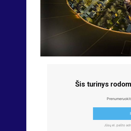
Šis turinys rodo
Prenumeruokite,
Jūsų el. pašto a