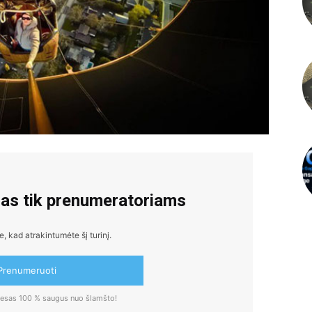
mas tik prenumeratoriams
 kad atrakintumėte šį turinį.
Prenumeruoti
dresas 100 % saugus nuo šlamšto!