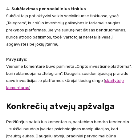
4. Sukčiavimas per socialinius tinklus
Sukčiai taip pat aktyviai veikia socialiniuose tinkluose, ypač
„Telegram“, kur siūlo investicijų galimybes ir tariamai saugias
prekybos platformas. Jie yra sukūrę net ištisas bendruomenes,
kurios atrodo patikimos, todėl vartotojai neretai įsivelia į
apgavystes be jokių įtarimų.
Pavyzdys:
Viename komentare buvo paminėta „Cripto investicinė platforma“,
kuri reklamuojama „Telegram“. Daugelis susidomėjusiųjų prarado
savo investicijas, o platformos kūrėjai tiesiog dingo​ ​
(
skaitytojo
komentaras
)
.
Konkrečių atvejų apžvalga
Peržiūrėjus pateiktus komentarus, pastebima bendra tendencija
– sukčiai naudoja įvairias psichologines manipuliacijas, kad
įtrauktų aukas. Daugeliu atvejų pradiniai pervedimai būna