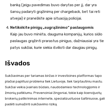
banką (jeigu pavedimas buvo darytas per jį, dar yra
šansų padaryti grąžinimą per chargeback, bet tai reti
atvejai) ir praneškite apie situaciją policijai.
Netikėkite pinigų „sugrąžinimo“ paslaugomis
Kaip jau buvo minėta, dauguma kompanijų, kurios siūlo
paslaugas grąžinti prarastus pinigus, dažniausiai yra tie
patys sukčiai, kurie siekia išvilioti dar daugiau pinigų.
Išvados
Sukčiavimas per tariamas biržas ir investicines platformas tapo
plačiai paplitusi problema tiek Lietuvoje, tiek tarptautiniu mastu.
Sukčiai veikia įvairiais būdais, naudodamiesi technologijomis ir
žmonių patiklumu. Prevenciniai žingsniai, tokie kaip licencijuotų
brokerių patikrinimas internete, specializuotuose šaltiniuose, gali
padėti sumažinti sukčiavimo riziką.