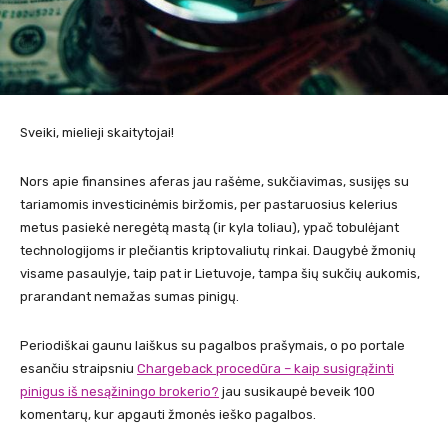
Sveiki, mielieji skaitytojai!
Nors apie finansines aferas jau rašėme, sukčiavimas, susijęs su
tariamomis investicinėmis biržomis, per pastaruosius kelerius
metus pasiekė neregėtą mastą (ir kyla toliau), ypač tobulėjant
technologijoms ir plečiantis kriptovaliutų rinkai. Daugybė žmonių
visame pasaulyje, taip pat ir Lietuvoje, tampa šių sukčių aukomis,
prarandant nemažas sumas pinigų.
Periodiškai gaunu laiškus su pagalbos prašymais, o po portale
esančiu straipsniu
Сhargeback procedūra – kaip susigrąžinti
pinigus iš nesąžiningo brokerio?
jau susikaupė beveik 100
komentarų, kur apgauti žmonės ieško pagalbos.