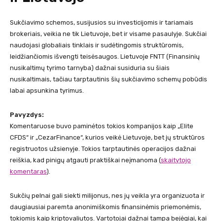
Sukčiavimo schemos, susijusios su investicijomis ir tariamais
brokeriais, veikia ne tik Lietuvoje, bet ir visame pasaulyje. Sukčiai
naudojasi globaliais tinklais ir sudėtingomis struktūromis,
leidžiančiomis išvengti teisėsaugos. Lietuvoje FNTT (Finansinių
nusikaltimų tyrimo tarnyba) dažnai susiduria su šiais
nusikaltimais, tačiau tarptautinis šių sukčiavimo schemų pobūdis
labai apsunkina tyrimus.
Pavyzdys:
Komentaruose buvo paminėtos tokios kompanijos kaip „Elite
CFDS“ ir „CezarFinance“, kurios veikė Lietuvoje, bet jų struktūros
registruotos užsienyje. Tokios tarptautinės operacijos dažnai
reiškia, kad pinigų atgauti praktiškai neįmanoma​ ​
(
skaitytojo
komentaras
)
.
Sukčių pelnai gali siekti milijonus, nes jų veikla yra organizuota ir
daugiausiai paremta anonimiškomis finansinėmis priemonėmis,
tokiomis kaip kriptovaliutos. Vartotojai dažnai tampa bejėgiai, kai