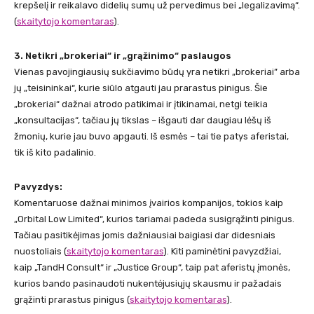
krepšelį ir reikalavo didelių sumų už pervedimus bei „legalizavimą“​.​
(
skaitytojo komentaras
)
.
3. Netikri „brokeriai“ ir „grąžinimo“ paslaugos
Vienas pavojingiausių sukčiavimo būdų yra netikri „brokeriai” arba
jų „teisininkai“, kurie siūlo atgauti jau prarastus pinigus. Šie
„brokeriai“ dažnai atrodo patikimai ir įtikinamai, netgi teikia
„konsultacijas“, tačiau jų tikslas – išgauti dar daugiau lėšų iš
žmonių, kurie jau buvo apgauti. Iš esmės – tai tie patys aferistai,
tik iš kito padalinio.
Pavyzdys:
Komentaruose dažnai minimos įvairios kompanijos, tokios kaip
„Orbital Low Limited“, kurios tariamai padeda susigrąžinti pinigus.
Tačiau pasitikėjimas jomis dažniausiai baigiasi dar didesniais
nuostoliais ​​
(
skaitytojo komentaras
)
. Kiti paminėtini pavyzdžiai,
kaip „TandH Consult“ ir „Justice Group“, taip pat aferistų įmonės,
kurios bando pasinaudoti nukentėjusiųjų skausmu ir pažadais
grąžinti prarastus pinigus ​​
(
skaitytojo komentaras
)
.