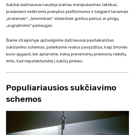
Sukčiai dažniausiai naudoja įvairias manipuliacines taktikas,
pradedant netikromis prekybos platformomis ir baigiant tariamais
„brokeriais“, „teisininkais” siūlančiais greitus pelnus ar pinigų
„sugrąžinimo” paslaugas.
Šiame straipsnyje apžvelgsime dažniausiai pasitaikančias
sukčiavimo schemas, pateiksime realius pavyzdžius, kaip žmonės
buvo apgauti, bei aptarsime, kokių prevencinių priemonių reikėtų
imtis, kad nepatektumėte į sukčių pinkles.
Populiariausios sukčiavimo
schemos