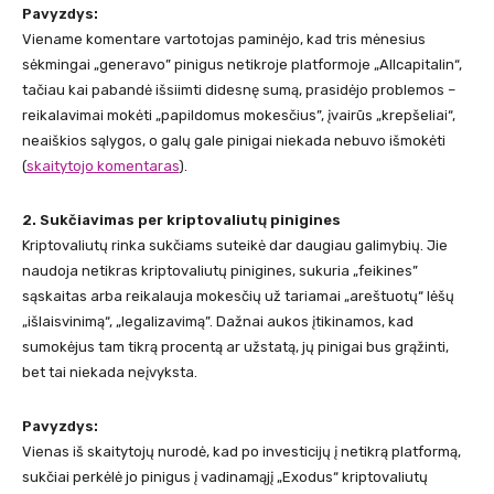
Pavyzdys:
Viename komentare vartotojas paminėjo, kad tris mėnesius
sėkmingai „generavo” pinigus netikroje platformoje „Allcapitalin“,
tačiau kai pabandė išsiimti didesnę sumą, prasidėjo problemos –
reikalavimai mokėti „papildomus mokesčius”, įvairūs „krepšeliai“,
neaiškios sąlygos, o galų gale pinigai niekada nebuvo išmokėti ​
(
skaitytojo komentaras
)
.
2. Sukčiavimas per kriptovaliutų pinigines
Kriptovaliutų rinka sukčiams suteikė dar daugiau galimybių. Jie
naudoja netikras kriptovaliutų pinigines, sukuria „feikines”
sąskaitas arba reikalauja mokesčių už tariamai „areštuotų“ lėšų
„išlaisvinimą“, „legalizavimą”. Dažnai aukos įtikinamos, kad
sumokėjus tam tikrą procentą ar užstatą, jų pinigai bus grąžinti,
bet tai niekada neįvyksta.
Pavyzdys:
Vienas iš skaitytojų nurodė, kad po investicijų į netikrą platformą,
sukčiai perkėlė jo pinigus į vadinamąjį „Exodus“ kriptovaliutų