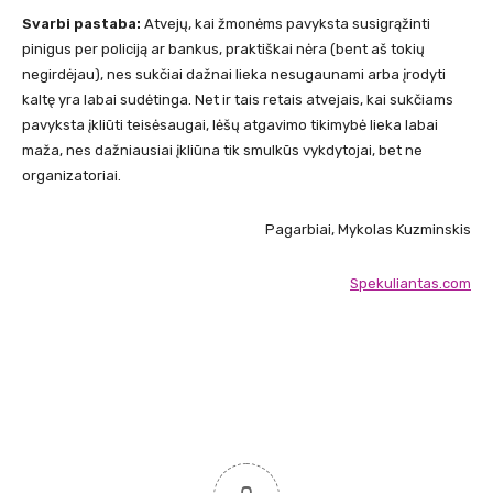
Svarbi pastaba:
Atvejų, kai žmonėms pavyksta susigrąžinti
pinigus per policiją ar bankus, praktiškai nėra (bent aš tokių
negirdėjau), nes sukčiai dažnai lieka nesugaunami arba įrodyti
kaltę yra labai sudėtinga. Net ir tais retais atvejais, kai sukčiams
pavyksta įkliūti teisėsaugai, lėšų atgavimo tikimybė lieka labai
maža, nes dažniausiai įkliūna tik smulkūs vykdytojai, bet ne
organizatoriai.
Pagarbiai, Mykolas Kuzminskis
Spekuliantas.com