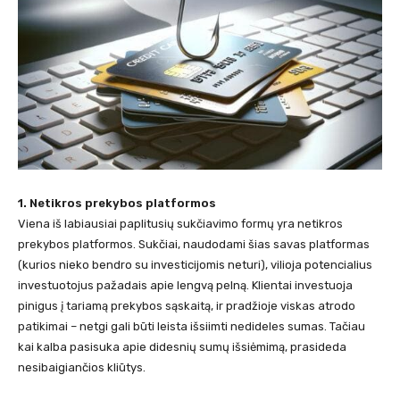
1. Netikros prekybos platformos
Viena iš labiausiai paplitusių sukčiavimo formų yra netikros
prekybos platformos. Sukčiai, naudodami šias savas platformas
(kurios nieko bendro su investicijomis neturi), vilioja potencialius
investuotojus pažadais apie lengvą pelną. Klientai investuoja
pinigus į tariamą prekybos sąskaitą, ir pradžioje viskas atrodo
patikimai – netgi gali būti leista išsiimti nedideles sumas. Tačiau
kai kalba pasisuka apie didesnių sumų išsiėmimą, prasideda
nesibaigiančios kliūtys.