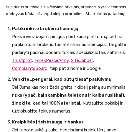
Susidūrus su tokiais sukčiavimo atvejais, prevencija yra vienintelis
efektyvus būdas išvengti pinigų praradimo. Štai keletas patarimų:
Patikrinkite brokerio licenciją
Prieš investuojant pinigus į bet kurią platformą, būtina
patikrinti, ar brokeris turi atitinkamas licencijas. Tai galite
padaryti pasinaudodami tokiais specializuotais šaltiniais:
Trustpilot
,
ForexPeaceArmy
,
SiteJabber
,
ComplaintsBoard
, taip pat žinoma ir Google.
Venkite „per gerai, kad būtų tiesa“ pasiūlymų
Jei Jums kas nors žada greitą ir didelį pelną su minimalia
rizika (
ypač, kai skambina telefonu ir kalba rusiškai),
žinokite, kad tai 100% aferistai.
Nutraukite pokalbį ir
užblokuokite tokius numerius.
Kreipkitės į teisėsaugą ir bankus
Jei tapote sukčių auka, nedelsdami kreipkitės į savo