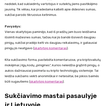
nedideli, kad suklaidintų vartotojus ir suteiktų jiems pasitikėjimo
jausmą. Tik vėliau, kai pradedama kalbėti apie didesnes sumas,
sukčiai parodo tikruosius ketinimus.
Pavyzdys:
Vienas skaitytojas paminėjo, kad iš pradžių jam buvo leidžiama
išsiimti mažesnes sumas, tačiau kai jis bandė išsivesti daugiau
pinigų, sukčiai pradėjo kelti vis daugiau reikalavimų, ir galiausiai
pinigų jis neatgavo​ ​
(
skaitytojo komentaras
)
.
Kita sukčiavimo forma, pastebėta komentaruose, yra kriptovaliutų
mokėjimai į ilgų kodų „pinigines“, kurios neleidžia grąžinti pinigų, o
aukos dažniausiai pasimeta su kripto technologijų sistemoje. Tai
leidžia sukčiams veikti anonimiškai ir neteisėtai, be jokios baimės
būti sugautiems ​
(
skaitytojo komentaras
)
.
Sukčiavimo mastai pasaulyje
ir Lietuvoje