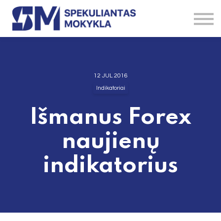
Straipsniai
Brokeriai
Instrumentai
Kontaktai
Apie
12 JUL 2016
Indikatoriai
Išmanus Forex
naujienų
indikatorius