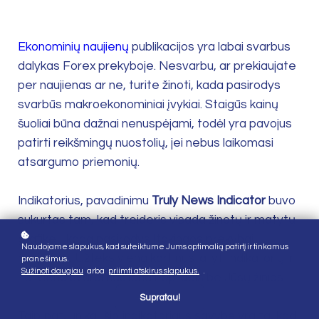
Ekonominių naujienų
publikacijos yra labai svarbus
dalykas Forex prekyboje. Nesvarbu, ar prekiaujate
per naujienas ar ne, turite žinoti, kada pasirodys
svarbūs makroekonominiai įvykiai. Staigūs kainų
šuoliai būna dažnai nenuspėjami, todėl yra pavojus
patirti reikšmingų nuostolių, jei nebus laikomasi
atsargumo priemonių.
Indikatorius, pavadinimu
Truly News Indicator
buvo
sukurtas tam, kad treideris visada žinotų ir matytų
grafike - kada pasirodys įtakingos prekybai
Naudojame slapukus, kad suteiktume Jums optimalią patirtį ir tinkamus
naujienos. Užteks vieną kart nustatyti indikatorių ir
pranešimus.
Sužinoti daugiau
arba
priimti atskirus slapukus.
.
nei viena svarbi naujiena nepraeis be Jūsų žinios.
Supratau!
Taip pat, unikali šio indikatoriaus savybė yra ta, kad