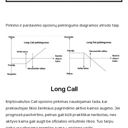
Pirkimo ir pardavimo opcionų pelningumo diagramos atrodo taip.
Long Call
Kriptovaliutos Call opciono pirkimas naudojamas tada, kai
prekiautojas tikisi ženklaus pagrindinio aktivo kainos augimo. Jei
prognozė pasitvirtins, pelnas gali būti praktiškai neribotas, nes
aktyvo kaina gali augti be oficialios viršutinės ribos. Tuo tarpu
rizika yra ribojama premijos suma – opciono verte.