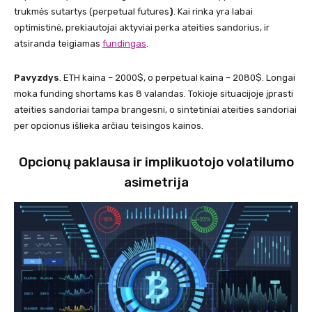
trukmės sutartys (perpetual futures
)
. Kai rinka yra labai
optimistinė, prekiautojai aktyviai perka ateities sandorius, ir
atsiranda teigiamas
fundingas
.
Pavyzdys
. ETH kaina – 2000$, o perpetual kaina – 2080$. Longai
moka funding shortams kas 8 valandas. Tokioje situacijoje įprasti
ateities sandoriai tampa brangesni, o sintetiniai ateities sandoriai
per opcionus išlieka arčiau teisingos kainos.
Opcionų paklausa ir implikuotojo volatilumo
asimetrija