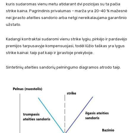
kuris sudaromas vienu metu atidarant dvi pozicijas su ta pačia
strike kaina. Pagrindinis privalumas – marža yra 20–40 % mažesnė
nei įprasto ateities sandorio arba netgi nereikalaujama garantinio
užstato.
Kadangi kontraktai sudaromi vienu strike lygiu, pirkėjo ir pardavėjo
premijos tarpusavyje kompensuojasi, todėl lūžio taškas yra lygus
strike kainai: taip pat kaip ir įprastoje prekyboje.
Sintetinių ateities sandorių pelningumo diagramos atrodo taip.