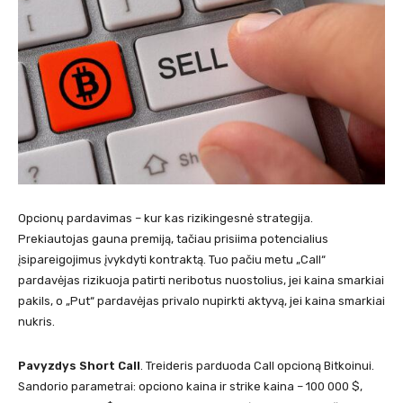
Opcionų pardavimas – kur kas rizikingesnė strategija.
Prekiautojas gauna premiją, tačiau prisiima potencialius
įsipareigojimus įvykdyti kontraktą. Tuo pačiu metu „Call“
pardavėjas rizikuoja patirti neribotus nuostolius, jei kaina smarkiai
pakils, o „Put“ pardavėjas privalo nupirkti aktyvą, jei kaina smarkiai
nukris.
Pavyzdys
Short Call
. Treideris parduoda Call opcioną Bitkoinui.
Sandorio parametrai: opciono kaina ir strike kaina – 100 000 $,