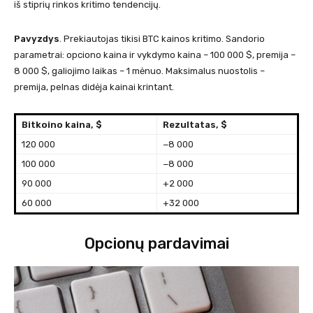
iš stiprių rinkos kritimo tendencijų.
Pavyzdys
. Prekiautojas tikisi BTC kainos kritimo. Sandorio
parametrai: opciono kaina ir vykdymo kaina – 100 000 $, premija –
8 000 $, galiojimo laikas – 1 mėnuo. Maksimalus nuostolis –
premija, pelnas didėja kainai krintant.
Bitkoino kaina, $
Rezultatas, $
120 000
−8 000
100 000
−8 000
90 000
+2 000
60 000
+32 000
Opcionų pardavimai