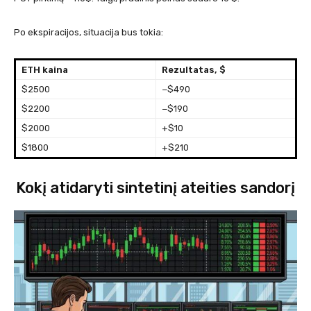
Po ekspiracijos, situacija bus tokia:
ETH kaina
Rezultatas, $
$2500
−$490
$2200
−$190
$2000
+$10
$1800
+$210
Kokį atidaryti sintetinį ateities sandorį