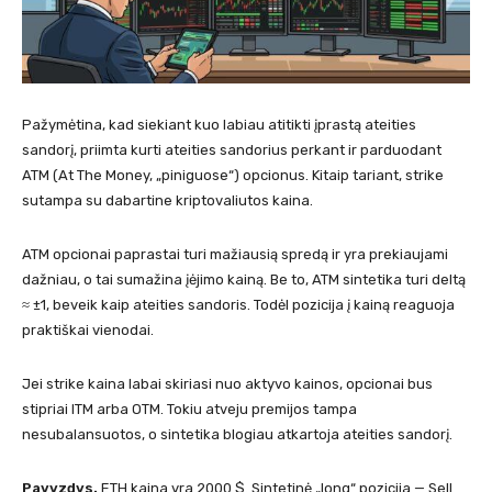
Pažymėtina, kad siekiant kuo labiau atitikti įprastą ateities
sandorį, priimta kurti ateities sandorius perkant ir parduodant
ATM (At The Money, „piniguose“) opcionus. Kitaip tariant, strike
sutampa su dabartine kriptovaliutos kaina.
ATM opcionai paprastai turi mažiausią spredą ir yra prekiaujami
dažniau, o tai sumažina įėjimo kainą. Be to, ATM sintetika turi deltą
≈ ±1, beveik kaip ateities sandoris. Todėl pozicija į kainą reaguoja
praktiškai vienodai.
Jei strike kaina labai skiriasi nuo aktyvo kainos, opcionai bus
stipriai ITM arba OTM. Tokiu atveju premijos tampa
nesubalansuotos, o sintetika blogiau atkartoja ateities sandorį.
Pavyzdys.
ETH kaina yra 2000 $. Sintetinė „long“ pozicija — Sell