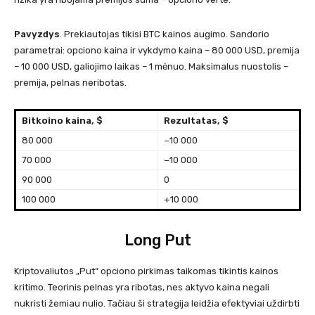
Pavyzdys
. Prekiautojas tikisi BTC kainos augimo. Sandorio
parametrai: opciono kaina ir vykdymo kaina – 80 000 USD, premija
– 10 000 USD, galiojimo laikas – 1 mėnuo. Maksimalus nuostolis –
premija, pelnas neribotas.
Bitkoino kaina, $
Rezultatas, $
80 000
−10 000
70 000
−10 000
90 000
0
100 000
+10 000
Long Put
Kriptovaliutos „Put“ opciono pirkimas taikomas tikintis kainos
kritimo. Teorinis pelnas yra ribotas, nes aktyvo kaina negali
nukristi žemiau nulio. Tačiau ši strategija leidžia efektyviai uždirbti