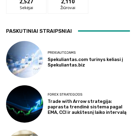
2,527
2,110
Sekėjai
Žiūrovai
PASKUTINIAI STRAIPSNIAI
PREKIAUTOJAMS
Spekuliantas.com turinys keliasi į
Spekuliantas.biz
FOREX STRATEGIJOS
Trade with Arrow strategija:
paprasta trendinė sistema pagal
EMA, CCI ir aukštesnį laiko intervalą