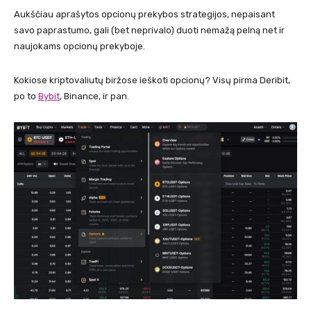
Aukščiau aprašytos opcionų prekybos strategijos, nepaisant
savo paprastumo, gali (bet neprivalo) duoti nemažą pelną net ir
naujokams opcionų prekyboje.
Kokiose kriptovaliutų biržose ieškoti opcionų? Visų pirma Deribit,
po to
Bybit
, Binance, ir pan.