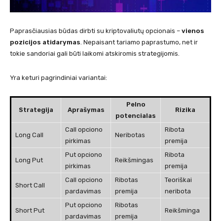
Paprasčiausias būdas dirbti su kriptovaliutų opcionais –
vienos
pozicijos atidarymas
. Nepaisant tariamo paprastumo, net ir
tokie sandoriai gali būti laikomi atskiromis strategijomis.
Yra keturi pagrindiniai variantai:
Pelno
Strategija
Aprašymas
Rizika
potencialas
Call opciono
Ribota
Long Call
Neribotas
pirkimas
premija
Put opciono
Ribota
Long Put
Reikšmingas
pirkimas
premija
Call opciono
Ribotas
Teoriškai
Short Call
pardavimas
premija
neribota
Put opciono
Ribotas
Short Put
Reikšminga
pardavimas
premija