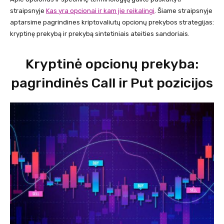
straipsnyje
Kas yra opcionai ir kam jie reikalingi
. Šiame straipsnyje
aptarsime pagrindines kriptovaliutų opcionų prekybos strategijas:
kryptinę prekybą ir prekybą sintetiniais ateities sandoriais.
Kryptinė opcionų prekyba:
pagrindinės Call ir Put pozicijos