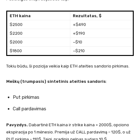
ETH kaina
Rezultatas, $
$2500
+$490
$2200
+$190
$2000
−$10
$1800
−$210
Tokiu būdu, ši pozicija veikia kaip ETH ateities sandorio pirkimas.
Meškų (trumpasis) sintetinis ateities sandoris
:
Put pirkimas
Call pardavimas
Pavyzdys.
Dabartinė ETH kaina ir strike kaina = 2000$, opciono
ekspiracija po 1 mėnesio. Premija už CALL pardavimą – 120$, o už
PUT pirkimą – 110$. Taigi, pradinis pelnas sudaro 10 $.