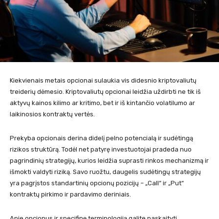
Kiekvienais metais opcionai sulaukia vis didesnio kriptovaliutų
treiderių dėmesio. Kriptovaliutų opcionai leidžia uždirbti ne tik iš
aktyvų kainos kilimo ar kritimo, bet ir iš kintančio volatilumo ar
laikinosios kontraktų vertės.
Prekyba opcionais derina didelį pelno potencialą ir sudėtingą
rizikos struktūrą. Todėl net patyrę investuotojai pradeda nuo
pagrindinių strategijų, kurios leidžia suprasti rinkos mechanizmą ir
išmokti valdyti riziką. Savo ruožtu, daugelis sudėtingų strategijų
yra pagrįstos standartinių opcionų pozicijų – „Call“ ir „Put“
kontraktų pirkimo ir pardavimo deriniais.
Apie opcionus ir specifinę terminologiją galite paskaityti