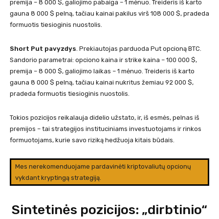
premija – 8 000 $, galiojimo pabaiga – 1 mėnuo. Treideris iš karto
gauna 8 000 $ pelną, tačiau kainai pakilus virš 108 000 $, pradeda
formuotis tiesioginis nuostolis.
Short Put pavyzdys
. Prekiautojas parduoda Put opcioną BTC.
Sandorio parametrai: opciono kaina ir strike kaina – 100 000 $,
premija – 8 000 $, galiojimo laikas – 1 mėnuo. Treideris iš karto
gauna 8 000 $ pelną, tačiau kainai nukritus žemiau 92 000 $,
pradeda formuotis tiesioginis nuostolis.
Tokios pozicijos reikalauja didelio užstato, ir, iš esmės, pelnas iš
premijos – tai strategijos instituciniams investuotojams ir rinkos
formuotojams, kurie savo riziką hedžuoja kitais būdais.
Mes nerekomenduojame pardavinėti kriptovaliutų opcionų
vykdant kryptingą strategiją.
Sintetinės pozicijos: „dirbtinio“