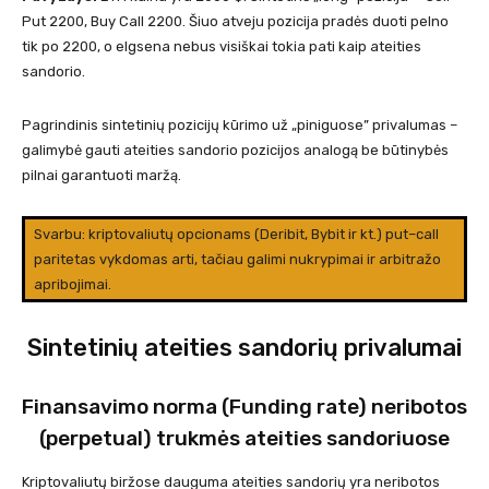
Put 2200, Buy Call 2200. Šiuo atveju pozicija pradės duoti pelno
tik po 2200, o elgsena nebus visiškai tokia pati kaip ateities
sandorio.
Pagrindinis sintetinių pozicijų kūrimo už „piniguose” privalumas –
galimybė gauti ateities sandorio pozicijos analogą be būtinybės
pilnai garantuoti maržą.
Svarbu: kriptovaliutų opcionams (Deribit, Bybit ir kt.) put–call
paritetas vykdomas arti, tačiau galimi nukrypimai ir arbitražo
apribojimai.
Sintetinių ateities sandorių privalumai
Finansavimo norma (Funding rate) neribotos
(perpetual) trukmės ateities sandoriuose
Kriptovaliutų biržose dauguma ateities sandorių yra neribotos