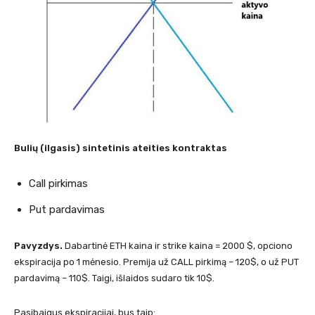
Bulių (ilgasis) sintetinis ateities kontraktas
Call pirkimas
Put pardavimas
Pavyzdys.
Dabartinė ETH kaina ir strike kaina = 2000 $, opciono
ekspiracija po 1 mėnesio. Premija už CALL pirkimą – 120$, o už PUT
pardavimą – 110$. Taigi, išlaidos sudaro tik 10$.
Pasibaigus ekspiracijai, bus taip: