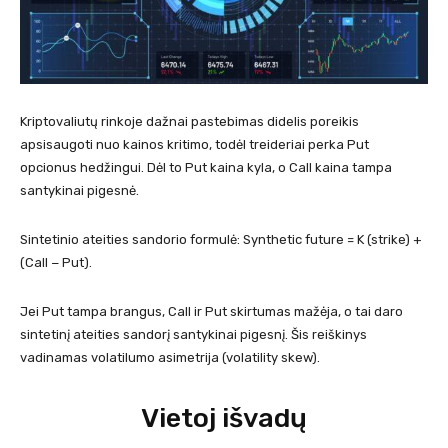
Kriptovaliutų rinkoje dažnai pastebimas didelis poreikis
apsisaugoti nuo kainos kritimo, todėl treideriai perka Put
opcionus hedžingui. Dėl to Put kaina kyla, o Call kaina tampa
santykinai pigesnė.
Sintetinio ateities sandorio formulė: Synthetic future = K (strike) +
(Call − Put).
Jei Put tampa brangus, Call ir Put skirtumas mažėja, o tai daro
sintetinį ateities sandorį santykinai pigesnį. Šis reiškinys
vadinamas volatilumo asimetrija (volatility skew).
Vietoj išvadų