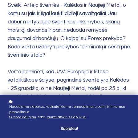
Sveiki. Artėja šventės - Kalėdos ir Naujieji Metai, o
kartu su jais ir ilgai laukti didieji savaitgaliai. Jau
dabar mintys apie šventines linksmybes, skanų
maistą, dovanas ir pan. neduoda ramybės
daugumai dirbančiųjų. O kaipgi su Forex prekyba?
Kada verta uždaryti prekybos terminalą ir sėsti prie
šventinio stalo?
Verta paminėti, kad JAV, Europoje ir kitose
katalikiškose šalyse, pagrindinė šventė yra Kalėdos
- 25 gruodžio, o ne Naujieji Metai, todėl po 25 d. iki
pat Naujųjų Metų prekiauti nevertėtų. Dauguma
investicinių fondų ir bankų uždaro savo pozicijas jau
Naudojame slapukus, kad suteiktume Jums optimalią patirtį ir tinkamus
pranešimus.
19-20 dieną, nors bendras rinkos aktyvumas, nors ir
Sužinoti daugiau
arba
priimti atskirus slapukus.
.
ne toks dinamiškas, jaučiamas iki pat Kalėdų.
Supratau!