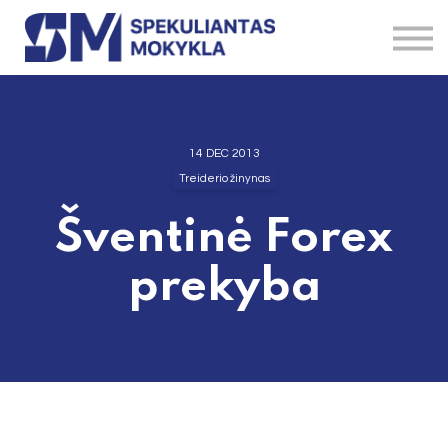
Straipsniai
Brokeriai
Instrumentai
Kontaktai
Apie
14 DEC 2013
Treiderio žinynas
Šventinė Forex
prekyba