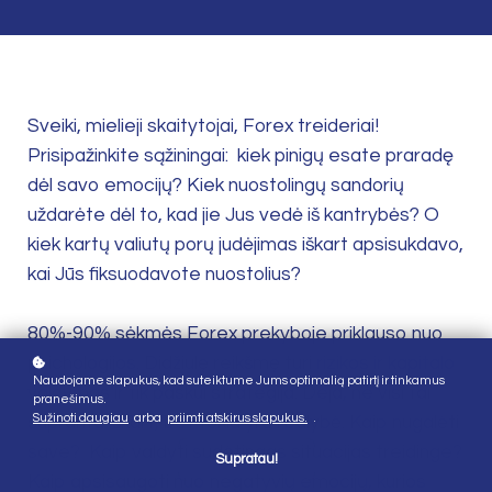
Sveiki, mielieji skaitytojai, Forex treideriai!
Prisipažinkite sąžiningai: kiek pinigų esate praradę
dėl savo emocijų? Kiek nuostolingų sandorių
uždarėte dėl to, kad jie Jus vedė iš kantrybės? O
kiek kartų valiutų porų judėjimas iškart apsisukdavo,
kai Jūs fiksuodavote nuostolius?
80%-90% sėkmės Forex prekyboje priklauso nuo
psichologijos. Didžiulę reikšmę turi
rizikos ir kapitalo
Naudojame slapukus, kad suteiktume Jums optimalią patirtį ir tinkamus
valdymas
ir tik paskui strategija. Deja, ne visi tai
pranešimus.
Sužinoti daugiau
arba
priimti atskirus slapukus.
.
supranta iškart, bet tokia yra realybė. Kaip nugalėti
save? Kaip valdyti sudėtingas situacijas treidinge?
Supratau!
Kaip apsisaugoti nuo negatyvių emocijų, kurios