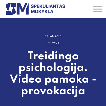
Straipsniai
Brokeriai
Instrumentai
Kontaktai
Apie
03 JAN 2016
Psichologija
Treidingo
psichologija.
Video pamoka -
provokacija