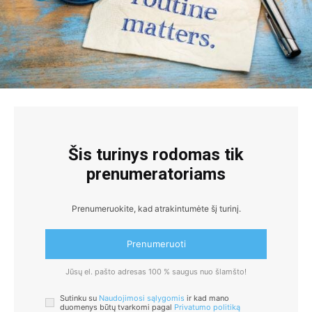
Šis turinys rodomas tik
prenumeratoriams
Prenumeruokite, kad atrakintumėte šį turinį.
Prenumeruoti
Jūsų el. pašto adresas 100 % saugus nuo šlamšto!
Sutinku su
Naudojimosi sąlygomis
ir kad mano
duomenys būtų tvarkomi pagal
Privatumo politiką