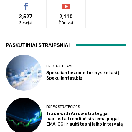
2,527
2,110
Sekėjai
Žiūrovai
PASKUTINIAI STRAIPSNIAI
PREKIAUTOJAMS
Spekuliantas.com turinys keliasi į
Spekuliantas.biz
FOREX STRATEGIJOS
Trade with Arrow strategija:
paprasta trendinė sistema pagal
EMA, CCI ir aukštesnį laiko intervalą