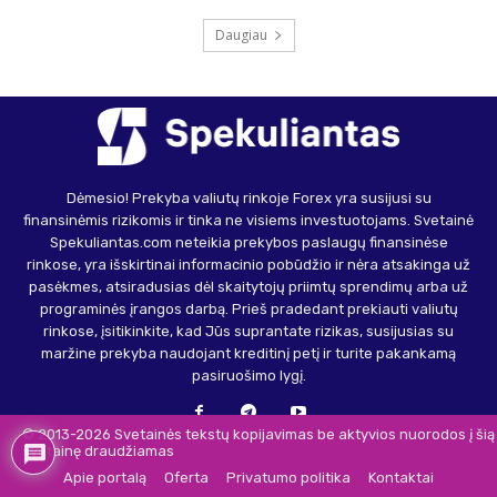
Daugiau
Dėmesio! Prekyba valiutų rinkoje Forex yra susijusi su
finansinėmis rizikomis ir tinka ne visiems investuotojams. Svetainė
Spekuliantas.com neteikia prekybos paslaugų finansinėse
rinkose, yra išskirtinai informacinio pobūdžio ir nėra atsakinga už
pasėkmes, atsiradusias dėl skaitytojų priimtų sprendimų arba už
programinės įrangos darbą. Prieš pradedant prekiauti valiutų
rinkose, įsitikinkite, kad Jūs suprantate rizikas, susijusias su
maržine prekyba naudojant kreditinį petį ir turite pakankamą
pasiruošimo lygį.
© 2013-2026 Svetainės tekstų kopijavimas be aktyvios nuorodos į šią
svetainę draudžiamas
Apie portalą
Oferta
Privatumo politika
Kontaktai