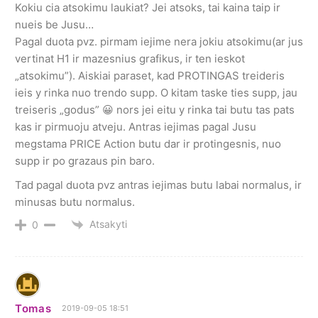
Kokiu cia atsokimu laukiat? Jei atsoks, tai kaina taip ir
nueis be Jusu…
Pagal duota pvz. pirmam iejime nera jokiu atsokimu(ar jus
vertinat H1 ir mazesnius grafikus, ir ten ieskot
„atsokimu”). Aiskiai paraset, kad PROTINGAS treideris
ieis y rinka nuo trendo supp. O kitam taske ties supp, jau
treiseris „godus” 😀 nors jei eitu y rinka tai butu tas pats
kas ir pirmuoju atveju. Antras iejimas pagal Jusu
megstama PRICE Action butu dar ir protingesnis, nuo
supp ir po grazaus pin baro.
Tad pagal duota pvz antras iejimas butu labai normalus, ir
minusas butu normalus.
Atsakyti
0
Tomas
2019-09-05 18:51