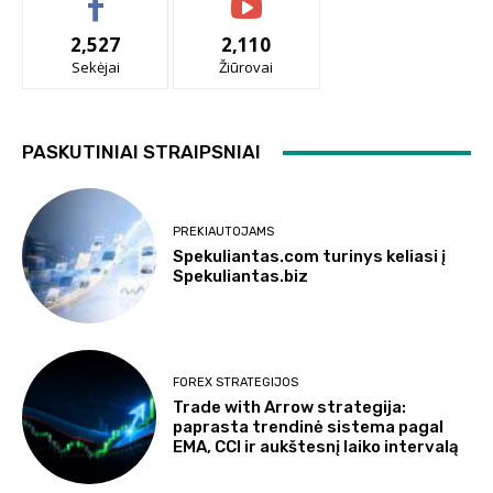
2,527
2,110
Sekėjai
Žiūrovai
PASKUTINIAI STRAIPSNIAI
PREKIAUTOJAMS
Spekuliantas.com turinys keliasi į
Spekuliantas.biz
FOREX STRATEGIJOS
Trade with Arrow strategija:
paprasta trendinė sistema pagal
EMA, CCI ir aukštesnį laiko intervalą