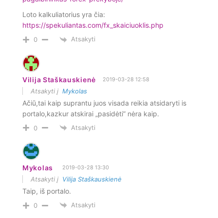
Loto kalkuliatorius yra čia:
https://spekuliantas.com/fx_skaiciuoklis.php
Atsakyti
0
Vilija Staškauskienė
2019-03-28 12:58
Atsakyti į
Mykolas
Ačiū,tai kaip suprantu juos visada reikia atsidaryti is
portalo,kazkur atskirai „pasidėti” nėra kaip.
Atsakyti
0
Mykolas
2019-03-28 13:30
Atsakyti į
Vilija Staškauskienė
Taip, iš portalo.
Atsakyti
0