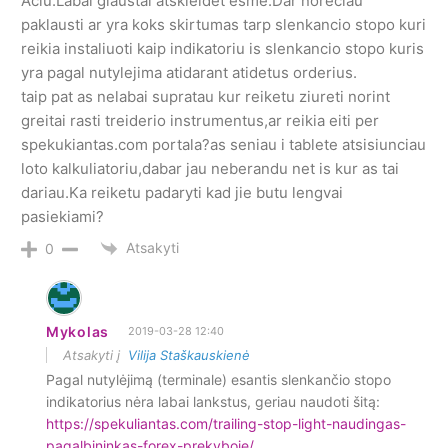
Aciu.Labai glaustai atskleidet esme.Dar noreciau
paklausti ar yra koks skirtumas tarp slenkancio stopo kuri
reikia instaliuoti kaip indikatoriu is slenkancio stopo kuris
yra pagal nutylejima atidarant atidetus orderius.
taip pat as nelabai supratau kur reiketu ziureti norint
greitai rasti treiderio instrumentus,ar reikia eiti per
spekukiantas.com portala?as seniau i tablete atsisiunciau
loto kalkuliatoriu,dabar jau neberandu net is kur as tai
dariau.Ka reiketu padaryti kad jie butu lengvai
pasiekiami?
Atsakyti
0
Mykolas
2019-03-28 12:40
Atsakyti į
Vilija Staškauskienė
Pagal nutylėjimą (terminale) esantis slenkančio stopo
indikatorius nėra labai lankstus, geriau naudoti šitą:
https://spekuliantas.com/trailing-stop-light-naudingas-
pagalbininkas-forex-prekyboje/