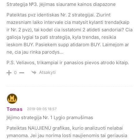
Strategija №3. Įėjimas siaurame kainos diapazone
Pateiktas pvz identiskas Nr. 2 strategijai. Ziurint
mazesniam laiko intervale cia matysit kylanti trenda(kaip
ir Nr. 2 pvz), tai kodel cia isstatomi 2 atideti sandoriai? Cia
galioja lygiai ta pati strategija, kyla trendas, resikia
ieskom BUY. Pasiekem supp atidarom BUY. Laimejom ar
ne, cia jau rinka parodys…
P.S. Veliavos, trikampiai ir panasios pievos atrodo kitaip.
Atsakyti
0
Tomas
2019-09-05 18:57
Įėjimo strategija Nr. 1 Lygio pramušimas
Pateiktas NAUJIENU grafikas, kurio analizuoti nelabai
ymanoma. Jei jau norima losti naujienomis tai geriausia