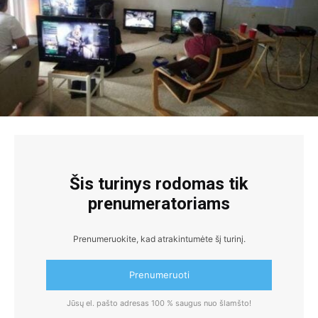
Šis turinys rodomas tik
prenumeratoriams
Prenumeruokite, kad atrakintumėte šį turinį.
Prenumeruoti
Jūsų el. pašto adresas 100 % saugus nuo šlamšto!