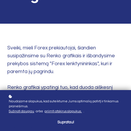
Sveiki, mieli Forex prekiautojai, šiandien
susipažinsime su Renko grafikais ir išbandysime
prekybos sistemą "Forex lenktynininkas", kuri ir
paremta jų pagrindu.
Renko grafikai ypatingi tuo, kad duoda aiškesnį
vaizdą, kas vyksta rinkoje. Taip pat prekybos
Naudojame slapukus, kad suteiktume Jums optimalią patirtį ir tinkamus
sistemą papildo specialūs indikatoriai, kurie
pranešimus.
padaryti prekybai su Renko grafikais, todėl mes
Sužinoti daugiau
arba
priimti atskirus slapukus.
.
gauname galingą prekybos sistemą, duodančią
Supratau!
didelį procentą pelningų sandorių.