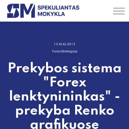
Straipsniai
Brokeriai
Instrumentai
Kontaktai
Apie
13 AUG 2013
Forex Strategijos
Prekybos sistema
"Forex
lenktynininkas" -
prekyba Renko
grafikuose