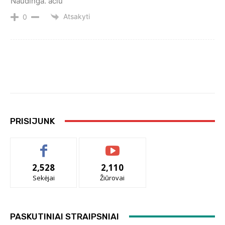
Naudinga. aciu
Atsakyti
0
PRISIJUNK
2,528
2,110
Sekėjai
Žiūrovai
PASKUTINIAI STRAIPSNIAI