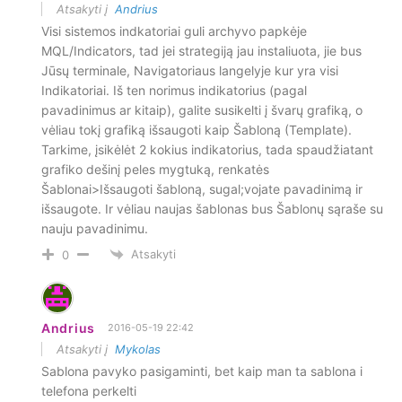
Atsakyti į
Andrius
Visi sistemos indkatoriai guli archyvo papkėje
MQL/Indicators, tad jei strategiją jau instaliuota, jie bus
Jūsų terminale, Navigatoriaus langelyje kur yra visi
Indikatoriai. Iš ten norimus indikatorius (pagal
pavadinimus ar kitaip), galite susikelti į švarų grafiką, o
vėliau tokį grafiką išsaugoti kaip Šabloną (Template).
Tarkime, įsikėlėt 2 kokius indikatorius, tada spaudžiatant
grafiko dešinį peles mygtuką, renkatės
Šablonai>Išsaugoti šabloną, sugal;vojate pavadinimą ir
išsaugote. Ir vėliau naujas šablonas bus Šablonų sąraše su
nauju pavadinimu.
Atsakyti
0
Andrius
2016-05-19 22:42
Atsakyti į
Mykolas
Sablona pavyko pasigaminti, bet kaip man ta sablona i
telefona perkelti