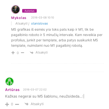
Autorius
Mykolas
2016-03-08 10:10
Atsakyti į
stanislovas
M5 grafikas iš esmės yra toks pats kaip ir M1, tik be
pagalbinio roboto ir 5 minučių intervale. Kam neveikia per
profolius, junkit per template, arba patys susikurkit M5
template, nuimdami nuo M1 pagalbinį robotą.
Atsakyti
0
Artūras
2016-03-07 22:02
Kažkas negerai su M5 šablonu, neužsideda…:|
Atsakyti
0