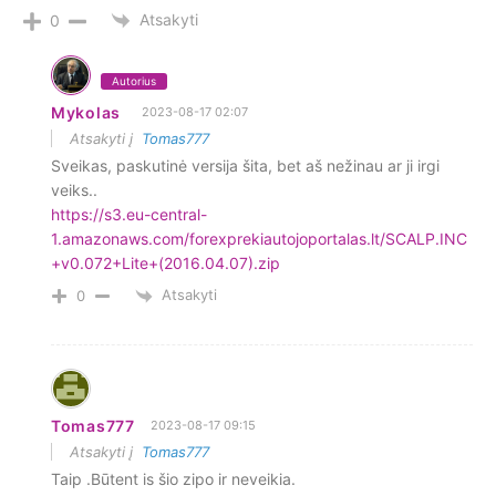
Atsakyti
0
Autorius
Mykolas
2023-08-17 02:07
Atsakyti į
Tomas777
Sveikas, paskutinė versija šita, bet aš nežinau ar ji irgi
veiks..
https://s3.eu-central-
1.amazonaws.com/forexprekiautojoportalas.lt/SCALP.INC
+v0.072+Lite+(2016.04.07).zip
Atsakyti
0
Tomas777
2023-08-17 09:15
Atsakyti į
Tomas777
Taip .Būtent is šio zipo ir neveikia.