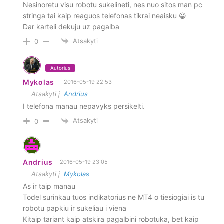
Nesinoretu visu robotu sukelineti, nes nuo sitos man pc
stringa tai kaip reaguos telefonas tikrai neaisku 😀
Dar karteli dekuju uz pagalba
Atsakyti
0
Autorius
Mykolas
2016-05-19 22:53
Atsakyti į
Andrius
I telefona manau nepavyks persikelti.
Atsakyti
0
Andrius
2016-05-19 23:05
Atsakyti į
Mykolas
As ir taip manau
Todel surinkau tuos indikatorius ne MT4 o tiesiogiai is tu
robotu papkiu ir sukeliau i viena
Kitaip tariant kaip atskira pagalbini robotuka, bet kaip