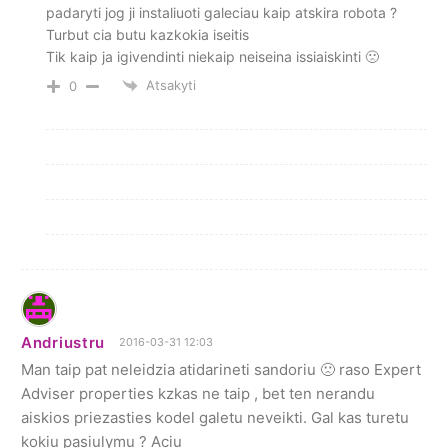
padaryti jog ji instaliuoti galeciau kaip atskira robota ?
Turbut cia butu kazkokia iseitis
Tik kaip ja igivendinti niekaip neiseina issiaiskinti 🙁
Atsakyti
0
Andriustru
2016-03-31 12:03
Man taip pat neleidzia atidarineti sandoriu 🙁 raso Expert
Adviser properties kzkas ne taip , bet ten nerandu
aiskios priezasties kodel galetu neveikti. Gal kas turetu
kokiu pasiulymu ? Aciu