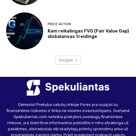
PRICE ACTION
Kam reikalingas FVG (Fair Value Gap)
disbalansas treidinge
Daugiau
Dėmesio! Prekyba valiutų rinkoje Forex yra susijusi su
finansinėmis rizikomis ir tinka ne visiems investuotojams. Svetainė
Spekuliantas.com neteikia prekybos paslaugų finansinėse
rinkose, yra išskirtinai informacinio pobūdžio ir nėra atsakinga už
pasėkmes, atsiradusias dėl skaitytojų priimtų sprendimų arba už
programinės įrangos darbą. Prieš pradedant prekiauti valiutų