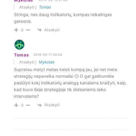
Atsakyti į
Tomas
Stringa, nes daug indikatorių, kompas reikalingas
geresnis.
Atsakyti
0
Tomas
2016-03-17 00:00
Atsakyti į
Mykolas
Supratau matyt metas keisti kompą jau, jei net meta
strategijų nepavelka normaliai 🙂 O gal galėtumėte
pasiūlyti kokį indikatorių analogą kanalams braižyti, kaip,
kad buvo šioje strategijoje tik didesniems laiko
intervalams?
Atsakyti
0