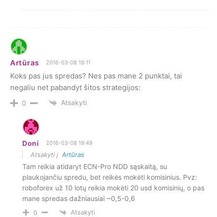
Artūras
2016-03-08 19:11
Koks pas jus spredas? Nes pas mane 2 punktai, tai
negaliu net pabandyt šitos strategijos:
Atsakyti
0
Doni
2016-03-08 19:49
Atsakyti į
Artūras
Tam reikia atidaryt ECN-Pro NDD sąskaitą, su
plaukojančiu spredu, bet reikės mokėti komisinius. Pvz:
roboforex už 10 lotų reikia mokėti 20 usd komisinių, o pas
mane spredas dažniausiai ~0,5-0,6
Atsakyti
0