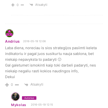
Atsakyti
0
Andrius
2016-05-19 12:06
Laba diena, noreciau is sios strategijos pasiimti keleta
indikatoriu ir pagal juos susikurtu nauja sablona, bet
niekaip nepavyksta to padaryti 🙁
Gal galetumet ismokinti kaip toki darbeli padaryti, nes
niekaip negaliu rasti kokios naudingos info,
Dekui
Atsakyti
0
Autorius
Mykolas
2016-05-19 12:15