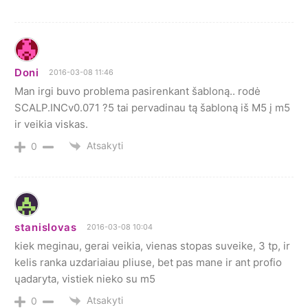
Doni
2016-03-08 11:46
Man irgi buvo problema pasirenkant šabloną.. rodė
SCALP.INCv0.071 ?5 tai pervadinau tą šabloną iš M5 į m5
ir veikia viskas.
Atsakyti
0
stanislovas
2016-03-08 10:04
kiek meginau, gerai veikia, vienas stopas suveike, 3 tp, ir
kelis ranka uzdariaiau pliuse, bet pas mane ir ant profio
ųadaryta, vistiek nieko su m5
Atsakyti
0