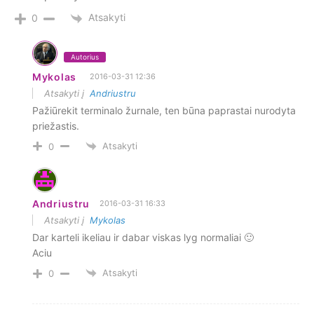
Atsakyti
0
Autorius
Mykolas
2016-03-31 12:36
Atsakyti į
Andriustru
Pažiūrekit terminalo žurnale, ten būna paprastai nurodyta
priežastis.
Atsakyti
0
Andriustru
2016-03-31 16:33
Atsakyti į
Mykolas
Dar karteli ikeliau ir dabar viskas lyg normaliai 🙂
Aciu
Atsakyti
0