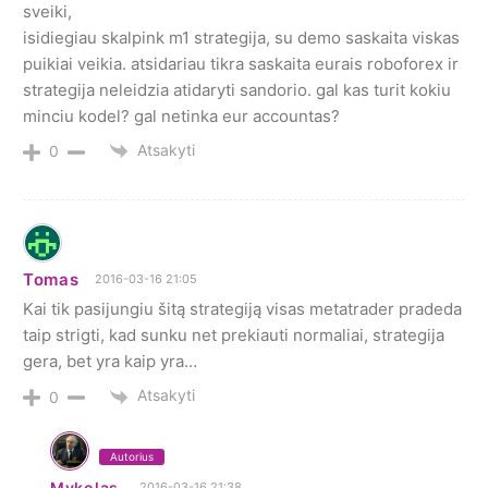
sveiki,
isidiegiau skalpink m1 strategija, su demo saskaita viskas
puikiai veikia. atsidariau tikra saskaita eurais roboforex ir
strategija neleidzia atidaryti sandorio. gal kas turit kokiu
minciu kodel? gal netinka eur accountas?
Atsakyti
0
Tomas
2016-03-16 21:05
Kai tik pasijungiu šitą strategiją visas metatrader pradeda
taip strigti, kad sunku net prekiauti normaliai, strategija
gera, bet yra kaip yra…
Atsakyti
0
Autorius
Mykolas
2016-03-16 21:38