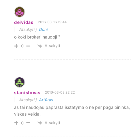
deividas
2016-03-16 19:44
Atsakyti į
Doni
o koki brokeri naudoji ?
Atsakyti
0
stanislovas
2016-03-08 22:22
Atsakyti į
Artūras
as tai naudojau paprasta isstatyma o ne per pagalbininka,
viskas veikia.
Atsakyti
0