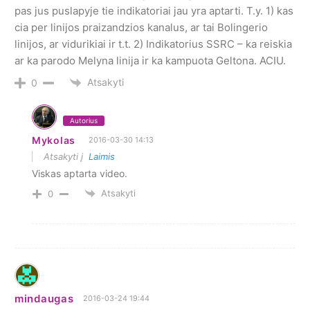
pas jus puslapyje tie indikatoriai jau yra aptarti. T.y. 1) kas
cia per linijos praizandzios kanalus, ar tai Bolingerio
linijos, ar vidurikiai ir t.t. 2) Indikatorius SSRC – ka reiskia
ar ka parodo Melyna linija ir ka kampuota Geltona. ACIU.
Atsakyti
0
Autorius
Mykolas
2016-03-30 14:13
Atsakyti į
Laimis
Viskas aptarta video.
Atsakyti
0
mindaugas
2016-03-24 19:44