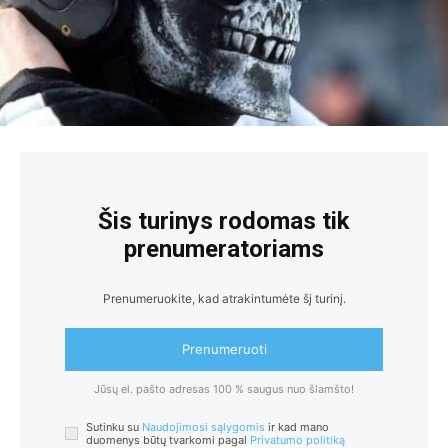
Šis turinys rodomas tik
prenumeratoriams
Prenumeruokite, kad atrakintumėte šį turinį.
Prenumeruoti
Jūsų el. pašto adresas 100 % saugus nuo šlamšto!
Sutinku su
Naudojimosi sąlygomis
ir kad mano
duomenys būtų tvarkomi pagal
Privatumo politiką